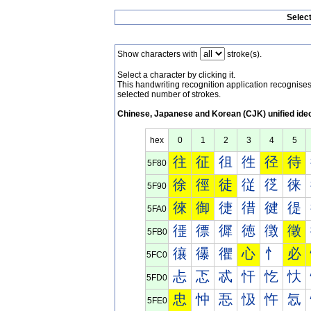
Selec
Show characters with
stroke(s).
Select a character by clicking it.
This handwriting recognition application recognis
selected number of strokes.
Chinese, Japanese and Korean (CJK) unified ide
hex
0
1
2
3
4
5
往
征
徂
徃
径
待
5F80
徐
徑
徒
従
徔
徕
5F90
徠
御
徢
徣
徤
徥
5FA0
徰
徱
徲
徳
徴
徵
5FB0
忀
忁
忂
心
忄
必
5FC0
忐
忑
忒
忓
忔
忕
5FD0
忠
忡
忢
忣
忤
忥
5FE0