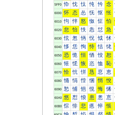
忰
忱
忲
忳
忴
念
5FF0
怀
态
怂
怃
怄
怅
6000
怐
怑
怒
怓
怔
怕
6010
怠
怡
怢
怣
怤
急
6020
怰
怱
怲
怳
怴
怵
6030
恀
恁
恂
恃
恄
恅
6040
恐
恑
恒
恓
恔
恕
6050
恠
恡
恢
恣
恤
恥
6060
恰
恱
恲
恳
恴
恵
6070
悀
悁
悂
悃
悄
悅
6080
悐
悑
悒
悓
悔
悕
6090
悠
悡
悢
患
悤
悥
60A0
悰
悱
悲
悳
悴
悵
60B0
惀
惁
惂
惃
惄
情
60C0