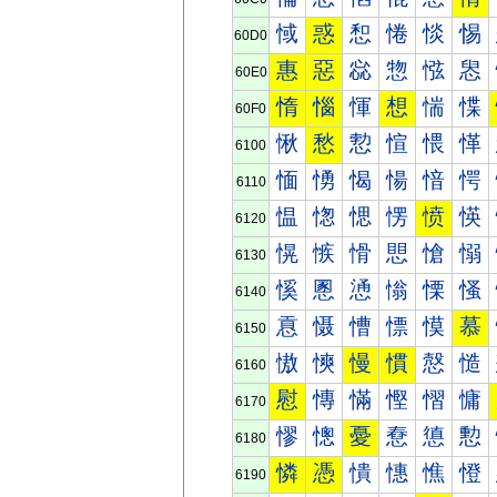
惐
惑
惒
惓
惔
惕
60D0
惠
惡
惢
惣
惤
惥
60E0
惰
惱
惲
想
惴
惵
60F0
愀
愁
愂
愃
愄
愅
6100
愐
愑
愒
愓
愔
愕
6110
愠
愡
愢
愣
愤
愥
6120
愰
愱
愲
愳
愴
愵
6130
慀
慁
慂
慃
慄
慅
6140
慐
慑
慒
慓
慔
慕
6150
慠
慡
慢
慣
慤
慥
6160
慰
慱
慲
慳
慴
慵
6170
憀
憁
憂
憃
憄
憅
6180
憐
憑
憒
憓
憔
憕
6190