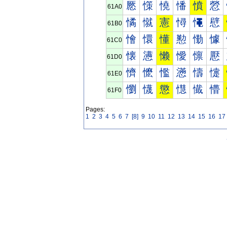
憠
憡
憢
憣
憤
憥
61A0
憰
憱
憲
憳
憴
憵
61B0
懀
懁
懂
懃
懄
懅
61C0
懐
懑
懒
懓
懔
懕
61D0
懠
懡
懢
懣
懤
懥
61E0
懰
懱
懲
懳
懴
懵
61F0
Pages:
1
2
3
4
5
6
7
[8]
9
10
11
12
13
14
15
16
17