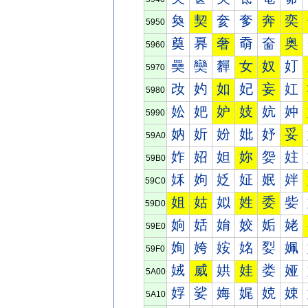
奐
契
奒
奓
奔
奕
5950
奠
奡
奢
奣
奤
奥
5960
奰
奱
奲
女
奴
奵
5970
妀
妁
如
妃
妄
妅
5980
妐
妑
妒
妓
妔
妕
5990
妠
妡
妢
妣
妤
妥
59A0
妰
妱
妲
妳
妴
妵
59B0
姀
姁
姂
姃
姄
姅
59C0
姐
姑
姒
姓
委
姕
59D0
姠
姡
姢
姣
姤
姥
59E0
姰
姱
姲
姳
姴
姵
59F0
娀
威
娂
娃
娄
娅
5A00
娐
娑
娒
娓
娔
娕
5A10