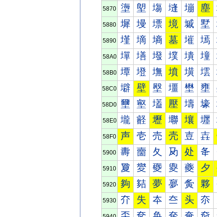
塰
塱
塲
塳
塴
塵
5870
墀
墁
墂
境
墄
墅
5880
墐
墑
墒
墓
墔
墕
5890
墠
墡
墢
墣
墤
墥
58A0
墰
墱
墲
墳
墴
墵
58B0
壀
壁
壂
壃
壄
壅
58C0
壐
壑
壒
壓
壔
壕
58D0
壠
壡
壢
壣
壤
壥
58E0
声
壱
売
壳
壴
壵
58F0
夀
夁
夂
夃
处
夅
5900
夐
夑
夒
夓
夔
夕
5910
夠
夡
夢
夣
夤
夥
5920
夰
失
夲
夳
头
夵
5930
奀
奁
奂
奃
奄
奅
5940