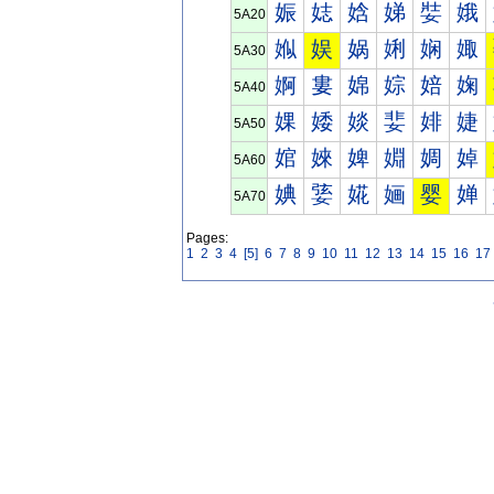
娠
娡
娢
娣
娤
娥
5A20
娰
娱
娲
娳
娴
娵
5A30
婀
婁
婂
婃
婄
婅
5A40
婐
婑
婒
婓
婔
婕
5A50
婠
婡
婢
婣
婤
婥
5A60
婰
婱
婲
婳
婴
婵
5A70
Pages:
1
2
3
4
[5]
6
7
8
9
10
11
12
13
14
15
16
17