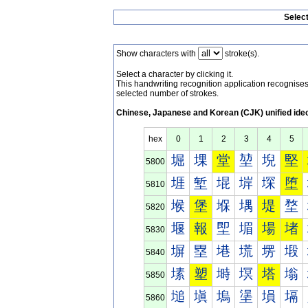
Selec
Show characters with
stroke(s).
Select a character by clicking it.
This handwriting recognition application recognis
selected number of strokes.
Chinese, Japanese and Korean (CJK) unified ide
hex
0
1
2
3
4
5
堀
堁
堂
堃
堄
堅
5800
堐
堑
堒
堓
堔
堕
5810
堠
堡
堢
堣
堤
堥
5820
堰
報
堲
堳
場
堵
5830
塀
塁
塂
塃
塄
塅
5840
塐
塑
塒
塓
塔
塕
5850
塠
塡
塢
塣
塤
塥
5860