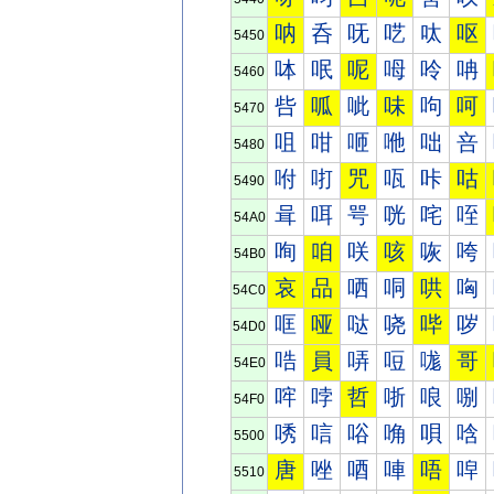
呐
呑
呒
呓
呔
呕
5450
呠
呡
呢
呣
呤
呥
5460
呰
呱
呲
味
呴
呵
5470
咀
咁
咂
咃
咄
咅
5480
咐
咑
咒
咓
咔
咕
5490
咠
咡
咢
咣
咤
咥
54A0
咰
咱
咲
咳
咴
咵
54B0
哀
品
哂
哃
哄
哅
54C0
哐
哑
哒
哓
哔
哕
54D0
哠
員
哢
哣
哤
哥
54E0
哰
哱
哲
哳
哴
哵
54F0
唀
唁
唂
唃
唄
唅
5500
唐
唑
唒
唓
唔
唕
5510