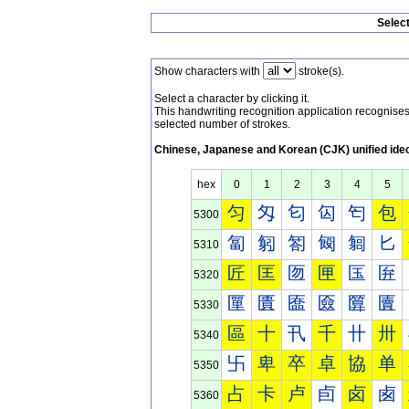
Selec
Show characters with
stroke(s).
Select a character by clicking it.
This handwriting recognition application recognis
selected number of strokes.
Chinese, Japanese and Korean (CJK) unified ide
hex
0
1
2
3
4
5
匀
匁
匂
匃
匄
包
5300
匐
匑
匒
匓
匔
匕
5310
匠
匡
匢
匣
匤
匥
5320
匰
匱
匲
匳
匴
匵
5330
區
十
卂
千
卄
卅
5340
卐
卑
卒
卓
協
单
5350
占
卡
卢
卣
卤
卥
5360