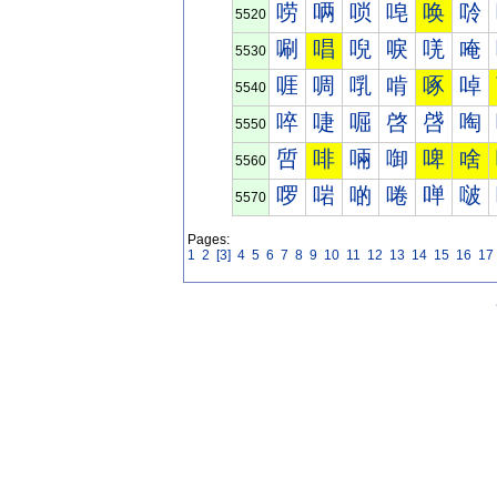
唠
唡
唢
唣
唤
唥
5520
唰
唱
唲
唳
唴
唵
5530
啀
啁
啂
啃
啄
啅
5540
啐
啑
啒
啓
啔
啕
5550
啠
啡
啢
啣
啤
啥
5560
啰
啱
啲
啳
啴
啵
5570
Pages:
1
2
[3]
4
5
6
7
8
9
10
11
12
13
14
15
16
17