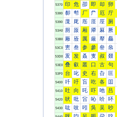
印
危
卲
即
却
卵
5370
厀
厁
厂
厃
厄
厅
5380
厐
厑
厒
厓
厔
厕
5390
厠
厡
厢
厣
厤
厥
53A0
厰
厱
厲
厳
厴
厵
53B0
叀
叁
参
參
叄
叅
53C0
叐
发
叒
叓
叔
叕
53D0
叠
叡
叢
口
古
句
53E0
台
叱
史
右
叴
叵
53F0
吀
吁
吂
吃
各
吅
5400
吐
向
吒
吓
吔
吕
5410
吠
吡
吢
吣
吤
吥
5420
吰
吱
吲
吳
吴
吵
5430
呀
呁
呂
呃
呄
呅
5440