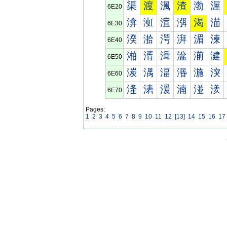
渠
渡
渢
渣
渤
渥
6E20
渰
渱
渲
渳
渴
渵
6E30
湀
湁
湂
湃
湄
湅
6E40
湐
湑
湒
湓
湔
湕
6E50
湠
湡
湢
湣
湤
湥
6E60
湰
湱
湲
湳
湴
湵
6E70
Pages:
1
2
3
4
5
6
7
8
9
10
11
12
[13]
14
15
16
17