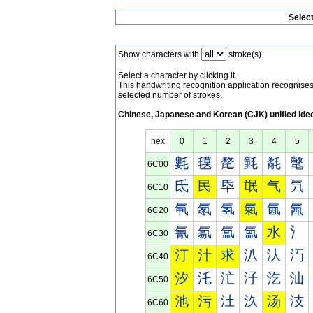
Selec
Show characters with
stroke(s).
Select a character by clicking it.
This handwriting recognition application recognis
selected number of strokes.
Chinese, Japanese and Korean (CJK) unified ide
hex
0
1
2
3
4
5
氀
氁
氂
氃
氄
氅
6C00
氐
民
氒
氓
气
氕
6C10
氠
氡
氢
氣
氤
氥
6C20
氰
氱
氲
氳
水
氵
6C30
汀
汁
求
汃
汄
汅
6C40
汐
汑
汒
汓
汔
汕
6C50
池
污
汢
汣
汤
汥
6C60