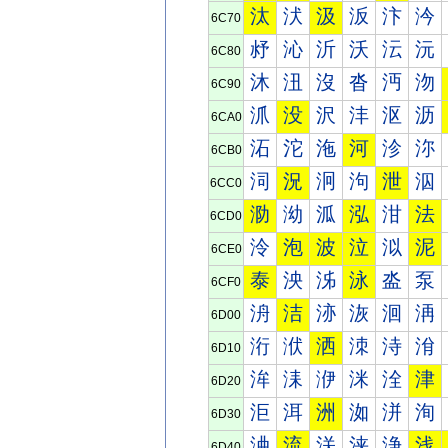
汰
汱
汲
汳
汴
汵
6C70
沀
沁
沂
沃
沄
沅
6C80
沐
沑
沒
沓
沔
沕
6C90
沠
没
沢
沣
沤
沥
6CA0
沰
沱
沲
河
沴
沵
6CB0
泀
況
泂
泃
泄
泅
6CC0
泐
泑
泒
泓
泔
法
6CD0
泠
泡
波
泣
泤
泥
6CE0
泰
泱
泲
泳
泴
泵
6CF0
洀
洁
洂
洃
洄
洅
6D00
洐
洑
洒
洓
洔
洕
6D10
洠
洡
洢
洣
洤
津
6D20
洰
洱
洲
洳
洴
洵
6D30
浀
流
浂
浃
浄
浅
6D40