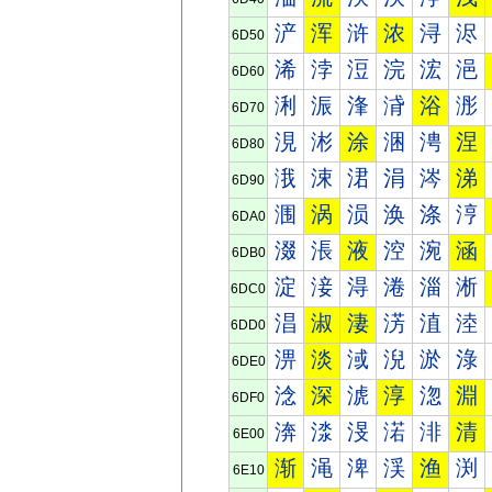
浐
浑
浒
浓
浔
浕
6D50
浠
浡
浢
浣
浤
浥
6D60
浰
浱
浲
浳
浴
浵
6D70
涀
涁
涂
涃
涄
涅
6D80
涐
涑
涒
涓
涔
涕
6D90
涠
涡
涢
涣
涤
涥
6DA0
涰
涱
液
涳
涴
涵
6DB0
淀
淁
淂
淃
淄
淅
6DC0
淐
淑
淒
淓
淔
淕
6DD0
淠
淡
淢
淣
淤
淥
6DE0
淰
深
淲
淳
淴
淵
6DF0
渀
渁
渂
渃
渄
清
6E00
渐
渑
渒
渓
渔
渕
6E10