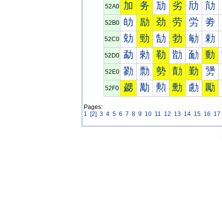
加
务
劢
劣
劤
劥
52A0
劰
励
劲
劳
労
劵
52B0
勀
勁
勂
勃
勄
勅
52C0
勐
勑
勒
勓
勔
動
52D0
勠
勡
勢
勣
勤
勥
52E0
勰
勱
勲
勳
勴
勵
52F0
Pages:
1
[2]
3
4
5
6
7
8
9
10
11
12
13
14
15
16
17