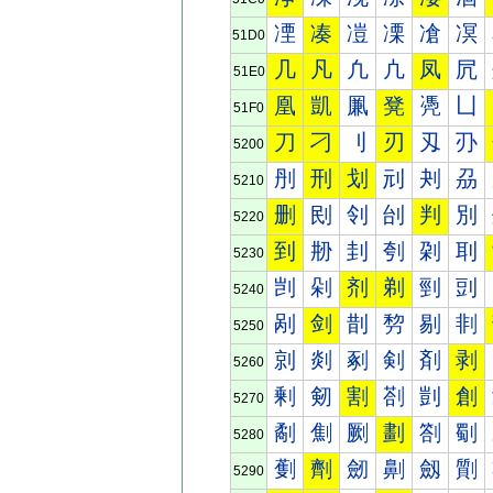
凐
凑
凒
凓
凔
凕
51D0
几
凡
凢
凣
凤
凥
51E0
凰
凱
凲
凳
凴
凵
51F0
刀
刁
刂
刃
刄
刅
5200
刐
刑
划
刓
刔
刕
5210
删
刡
刢
刣
判
別
5220
到
刱
刲
刳
刴
刵
5230
剀
剁
剂
剃
剄
剅
5240
剐
剑
剒
剓
剔
剕
5250
剠
剡
剢
剣
剤
剥
5260
剰
剱
割
剳
剴
創
5270
劀
劁
劂
劃
劄
劅
5280
劐
劑
劒
劓
劔
劕
5290