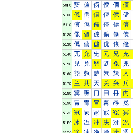
僰
僱
僲
僳
僴
僵
50F0
儀
儁
儂
儃
億
儅
5100
儐
儑
儒
儓
儔
儕
5110
儠
儡
儢
儣
儤
儥
5120
儰
儱
儲
儳
儴
儵
5130
兀
允
兂
元
兄
充
5140
児
兑
兒
兓
兔
兕
5150
兠
兡
兢
兣
兤
入
5160
兰
共
兲
关
兴
兵
5170
冀
冁
冂
冃
冄
内
5180
冐
冑
冒
冓
冔
冕
5190
冠
冡
冢
冣
冤
冥
51A0
冰
冱
冲
决
冴
况
51B0
净
凁
凂
凃
凄
凅
51C0