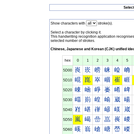
Selec
Show characters with
stroke(s).
Select a character by clicking it.
This handwriting recognition application recognis
selected number of strokes.
Chinese, Japanese and Korean (CJK) unified ide
hex
0
1
2
3
4
5
崀
崁
崂
崃
崄
崅
5D00
崐
崑
崒
崓
崔
崕
5D10
崠
崡
崢
崣
崤
崥
5D20
崰
崱
崲
崳
崴
崵
5D30
嵀
嵁
嵂
嵃
嵄
嵅
5D40
嵐
嵑
嵒
嵓
嵔
嵕
5D50
嵠
嵡
嵢
嵣
嵤
嵥
5D60