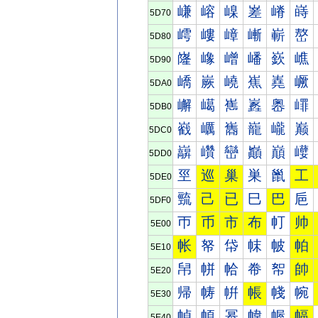
嵰
嵱
嵲
嵳
嵴
嵵
5D70
嶀
嶁
嶂
嶃
嶄
嶅
5D80
嶐
嶑
嶒
嶓
嶔
嶕
5D90
嶠
嶡
嶢
嶣
嶤
嶥
5DA0
嶰
嶱
嶲
嶳
嶴
嶵
5DB0
巀
巁
巂
巃
巄
巅
5DC0
巐
巑
巒
巓
巔
巕
5DD0
巠
巡
巢
巣
巤
工
5DE0
巰
己
已
巳
巴
巵
5DF0
帀
币
市
布
帄
帅
5E00
帐
帑
帒
帓
帔
帕
5E10
帠
帡
帢
帣
帤
帥
5E20
帰
帱
帲
帳
帴
帵
5E30
幀
幁
幂
幃
幄
幅
5E40