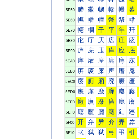
幐
幑
幒
幓
幔
幕
5E50
幠
幡
幢
幣
幤
幥
5E60
幰
幱
干
平
年
幵
5E70
庀
庁
庂
広
庄
庅
5E80
庐
庑
庒
库
应
底
5E90
庠
庡
庢
庣
庤
庥
5EA0
庰
庱
庲
庳
庴
庵
5EB0
廀
廁
廂
廃
廄
廅
5EC0
廐
廑
廒
廓
廔
廕
5ED0
廠
廡
廢
廣
廤
廥
5EE0
廰
廱
廲
廳
廴
廵
5EF0
开
弁
异
弃
弄
弅
5F00
弐
弑
弒
弓
弔
引
5F10