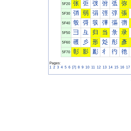
张
弡
弢
弣
弤
弥
5F20
弰
弱
弲
弳
弴
張
5F30
彀
彁
彂
彃
彄
彅
5F40
彐
彑
归
当
彔
录
5F50
彠
彡
形
彣
彤
彥
5F60
彰
影
彲
彳
彴
彵
5F70
Pages:
1
2
3
4
5
6
[7]
8
9
10
11
12
13
14
15
16
17