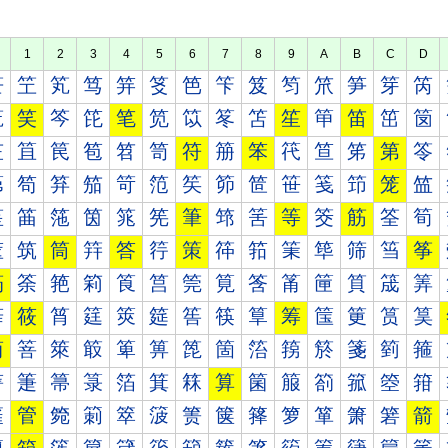
1
2
3
4
5
6
7
8
9
A
B
C
D
笀
笁
笂
笃
笄
笅
笆
笇
笈
笉
笊
笋
笌
笍
笐
笑
笒
笓
笔
笕
笖
笗
笘
笙
笚
笛
笜
笝
笠
笡
笢
笣
笤
笥
符
笧
笨
笩
笪
笫
第
笭
笰
笱
笲
笳
笴
笵
笶
笷
笸
笹
笺
笻
笼
笽
筀
筁
筂
筃
筄
筅
筆
筇
筈
等
筊
筋
筌
筍
筐
筑
筒
筓
答
筕
策
筗
筘
筙
筚
筛
筜
筝
筠
筡
筢
筣
筤
筥
筦
筧
筨
筩
筪
筫
筬
筭
筰
筱
筲
筳
筴
筵
筶
筷
筸
筹
筺
筻
筼
筽
简
箁
箂
箃
箄
箅
箆
箇
箈
箉
箊
箋
箌
箍
箐
箑
箒
箓
箔
箕
箖
算
箘
箙
箚
箛
箜
箝
箠
管
箢
箣
箤
箥
箦
箧
箨
箩
箪
箫
箬
箭