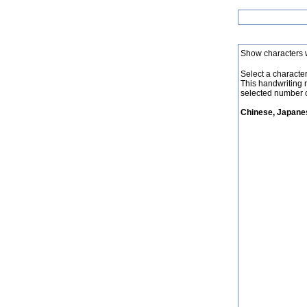
Show characters 
Select a character 
This handwriting 
selected number o
Chinese, Japanes