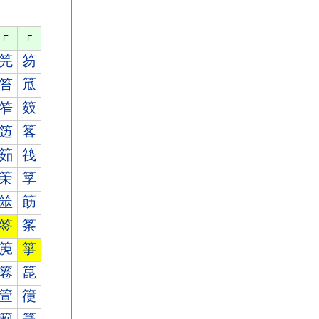
E
F
笎
笏
笞
笟
笮
笯
笾
笿
筎
筏
筞
筟
筮
筯
签
筿
箎
箏
箞
箟
箮
箯