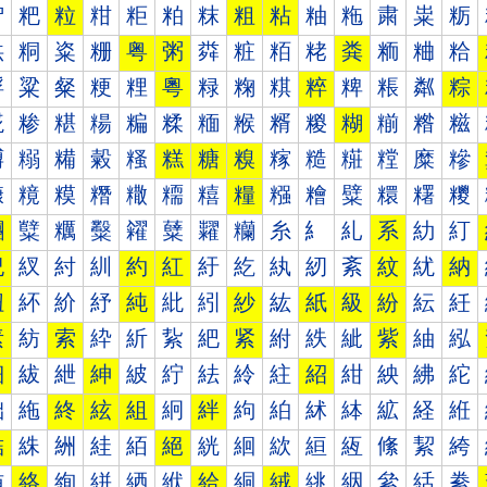
粐
粑
粒
粓
粔
粕
粖
粗
粘
粙
粚
粛
粜
粝
粠
粡
粢
粣
粤
粥
粦
粧
粨
粩
粪
粫
粬
粭
粰
粱
粲
粳
粴
粵
粶
粷
粸
粹
粺
粻
粼
粽
糀
糁
糂
糃
糄
糅
糆
糇
糈
糉
糊
糋
糌
糍
糐
糑
糒
糓
糔
糕
糖
糗
糘
糙
糚
糛
糜
糝
糠
糡
糢
糣
糤
糥
糦
糧
糨
糩
糪
糫
糬
糭
糰
糱
糲
糳
糴
糵
糶
糷
糸
糹
糺
系
糼
糽
紀
紁
紂
紃
約
紅
紆
紇
紈
紉
紊
紋
紌
納
紐
紑
紒
紓
純
紕
紖
紗
紘
紙
級
紛
紜
紝
素
紡
索
紣
紤
紥
紦
紧
紨
紩
紪
紫
紬
紭
細
紱
紲
紳
紴
紵
紶
紷
紸
紹
紺
紻
紼
紽
絀
絁
終
絃
組
絅
絆
絇
絈
絉
絊
絋
経
絍
結
絑
絒
絓
絔
絕
絖
絗
絘
絙
絚
絛
絜
絝
絠
絡
絢
絣
絤
絥
給
絧
絨
絩
絪
絫
絬
絭