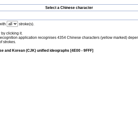
Select a Chinese character
with
stroke(s).
by clicking it.
recognition application recognises 4354 Chinese characters (yellow marked) depe
f strokes.
e and Korean (CJK) unified ideographs [4E00 - 9FFF]