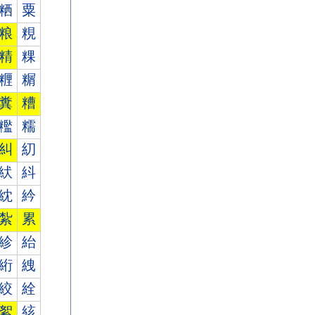
粞
粟
粮
粯
精
粿
糎
糏
糞
糟
糮
糯
糾
糿
紎
紏
紞
紟
紮
累
紾
紿
絎
絏
絞
絟
絮
絯