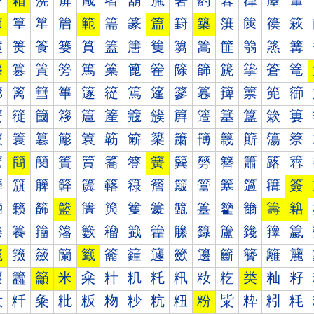
箰
箱
箲
箳
箴
箵
箶
箷
箸
箹
箺
箻
箼
箽
節
篁
篂
篃
範
篅
篆
篇
篈
築
篊
篋
篌
篍
篐
篑
篒
篓
篔
篕
篖
篗
篘
篙
篚
篛
篜
篝
篠
篡
篢
篣
篤
篥
篦
篧
篨
篩
篪
篫
篬
篭
篰
篱
篲
篳
篴
篵
篶
篷
篸
篹
篺
篻
篼
篽
簀
簁
簂
簃
簄
簅
簆
簇
簈
簉
簊
簋
簌
簍
簐
簑
簒
簓
簔
簕
簖
簗
簘
簙
簚
簛
簜
簝
簠
簡
簢
簣
簤
簥
簦
簧
簨
簩
簪
簫
簬
簭
簰
簱
簲
簳
簴
簵
簶
簷
簸
簹
簺
簻
簼
簽
籀
籁
籂
籃
籄
籅
籆
籇
籈
籉
籊
籋
籌
籍
籐
籑
籒
籓
籔
籕
籖
籗
籘
籙
籚
籛
籜
籝
籠
籡
籢
籣
籤
籥
籦
籧
籨
籩
籪
籫
籬
籭
籰
籱
籲
米
籴
籵
籶
籷
籸
籹
籺
类
籼
籽
粀
粁
粂
粃
粄
粅
粆
粇
粈
粉
粊
粋
粌
粍