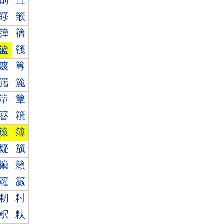
箾
箿
篎
篏
篞
篟
篮
篯
篾
篿
簎
簏
簞
簟
簮
簯
簾
簿
籎
籏
籞
籟
籮
籯
籾
籿
粎
粏