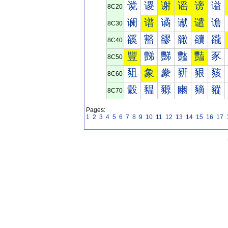
谠
谡
谢
谣
谤
谥
8C20
谰
谱
谲
谳
谴
谵
8C30
豀
豁
豂
豃
豄
豅
8C40
豐
豑
豒
豓
豔
豕
8C50
豠
象
豢
豣
豤
豥
8C60
豰
豱
豲
豳
豴
豵
8C70
Pages:
1
2
3
4
5
6
7
8
9
10
11
12
13
14
15
16
17