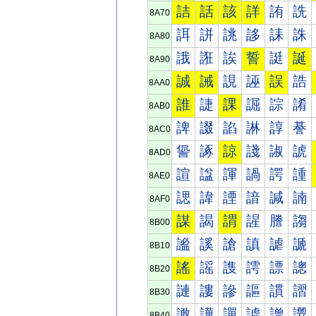
詰
話
該
詳
詴
詵
8A70
誀
誁
誂
誃
誄
誅
8A80
誐
誑
誒
誓
誔
誕
8A90
誠
誡
誢
誣
誤
誥
8AA0
誰
誱
課
誳
誴
誵
8AB0
諀
諁
諂
諃
諄
諅
8AC0
諐
諑
諒
諓
諔
諕
8AD0
諠
諡
諢
諣
諤
諥
8AE0
諰
諱
諲
諳
諴
諵
8AF0
謀
謁
謂
謃
謄
謅
8B00
謐
謑
謒
謓
謔
謕
8B10
謠
謡
謢
謣
謤
謥
8B20
謰
謱
謲
謳
謴
謵
8B30
譀
譁
譂
譃
譄
譅
8B40