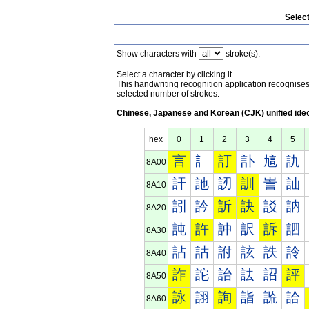
Selec
Show characters with
stroke(s).
Select a character by clicking it.
This handwriting recognition application recognis
selected number of strokes.
Chinese, Japanese and Korean (CJK) unified ide
hex
0
1
2
3
4
5
言
訁
訂
訃
訄
訅
8A00
訐
訑
訒
訓
訔
訕
8A10
訠
訡
訢
訣
訤
訥
8A20
訰
許
訲
訳
訴
訵
8A30
詀
詁
詂
詃
詄
詅
8A40
詐
詑
詒
詓
詔
評
8A50
詠
詡
詢
詣
詤
詥
8A60