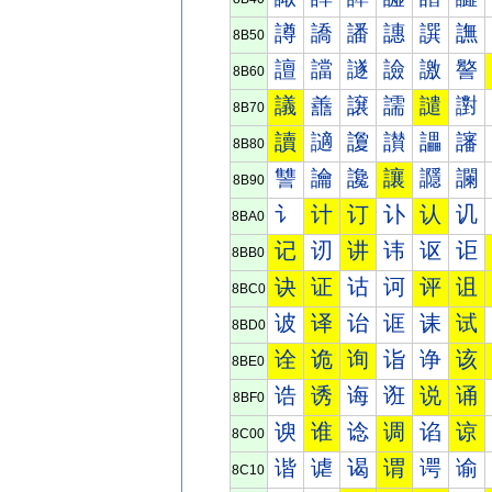
譐
譑
譒
譓
譔
譕
8B50
譠
譡
譢
譣
譤
譥
8B60
議
譱
譲
譳
譴
譵
8B70
讀
讁
讂
讃
讄
讅
8B80
讐
讑
讒
讓
讔
讕
8B90
讠
计
订
讣
认
讥
8BA0
记
讱
讲
讳
讴
讵
8BB0
诀
证
诂
诃
评
诅
8BC0
诐
译
诒
诓
诔
试
8BD0
诠
诡
询
诣
诤
该
8BE0
诰
诱
诲
诳
说
诵
8BF0
谀
谁
谂
调
谄
谅
8C00
谐
谑
谒
谓
谔
谕
8C10