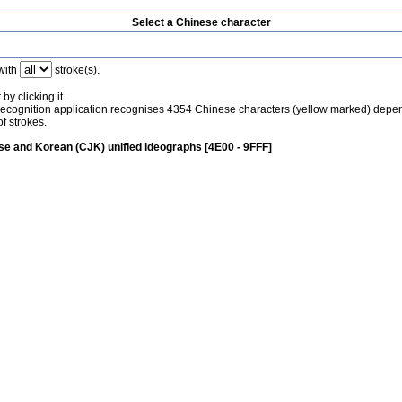
Select a Chinese character
with
stroke(s).
by clicking it.
recognition application recognises 4354 Chinese characters (yellow marked) depe
f strokes.
e and Korean (CJK) unified ideographs [4E00 - 9FFF]