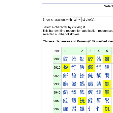
Selec
Show characters with
stroke(s).
Select a character by clicking it.
This handwriting recognition application recognis
selected number of strokes.
Chinese, Japanese and Korean (CJK) unified ide
hex
0
1
2
3
4
5
餀
餁
餂
餃
餄
餅
9900
餐
餑
餒
餓
餔
餕
9910
餠
餡
餢
餣
餤
餥
9920
餰
餱
餲
餳
餴
餵
9930
饀
饁
饂
饃
饄
饅
9940
饐
饑
饒
饓
饔
饕
9950
饠
饡
饢
饣
饤
饥
9960