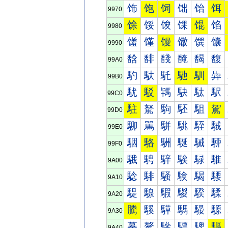
饰
饱
饲
饳
饴
饵
9970
馀
馁
馂
馃
馄
馅
9980
馐
馑
馒
馓
馔
馕
9990
馠
馡
馢
馣
馤
馥
99A0
馰
馱
馲
馳
馴
馵
99B0
駀
駁
駂
駃
駄
駅
99C0
駐
駑
駒
駓
駔
駕
99D0
駠
駡
駢
駣
駤
駥
99E0
駰
駱
駲
駳
駴
駵
99F0
騀
騁
騂
騃
騄
騅
9A00
騐
騑
騒
験
騔
騕
9A10
騠
騡
騢
騣
騤
騥
9A20
騰
騱
騲
騳
騴
騵
9A30
驀
驁
驂
驃
驄
驅
9A40