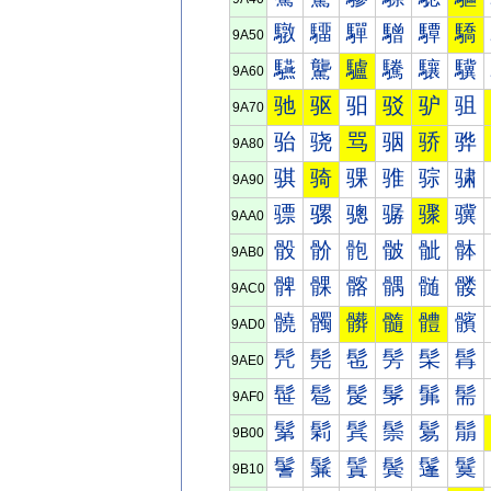
驐
驑
驒
驓
驔
驕
9A50
驠
驡
驢
驣
驤
驥
9A60
驰
驱
驲
驳
驴
驵
9A70
骀
骁
骂
骃
骄
骅
9A80
骐
骑
骒
骓
骔
骕
9A90
骠
骡
骢
骣
骤
骥
9AA0
骰
骱
骲
骳
骴
骵
9AB0
髀
髁
髂
髃
髄
髅
9AC0
髐
髑
髒
髓
體
髕
9AD0
髠
髡
髢
髣
髤
髥
9AE0
髰
髱
髲
髳
髴
髵
9AF0
鬀
鬁
鬂
鬃
鬄
鬅
9B00
鬐
鬑
鬒
鬓
鬔
鬕
9B10