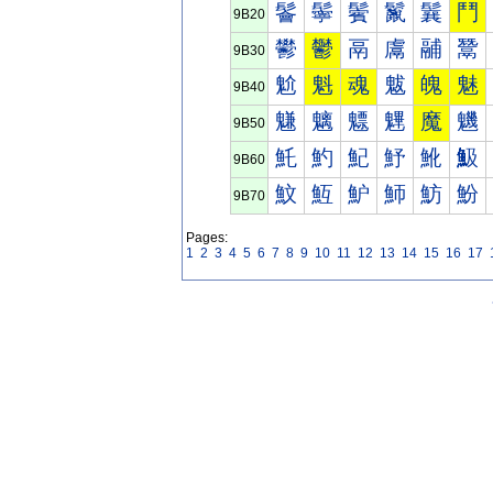
鬠
鬡
鬢
鬣
鬤
鬥
9B20
鬰
鬱
鬲
鬳
鬴
鬵
9B30
魀
魁
魂
魃
魄
魅
9B40
魐
魑
魒
魓
魔
魕
9B50
魠
魡
魢
魣
魤
魥
9B60
魰
魱
魲
魳
魴
魵
9B70
Pages:
1
2
3
4
5
6
7
8
9
10
11
12
13
14
15
16
17