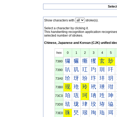
Selec
Show characters with
stroke(s).
Select a character by clicking it.
This handwriting recognition application recognis
selected number of strokes.
Chinese, Japanese and Korean (CJK) unified ide
hex
0
1
2
3
4
5
玀
玁
玂
玃
玄
玅
7380
玐
玑
玒
玓
玔
玕
7390
玠
玡
玢
玣
玤
玥
73A0
现
玱
玲
玳
玴
玵
73B0
珀
珁
珂
珃
珄
珅
73C0
珐
珑
珒
珓
珔
珕
73D0
珠
珡
珢
珣
珤
珥
73E0