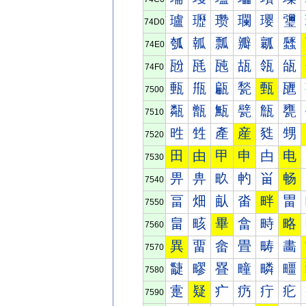
瓐
瓑
瓒
瓓
瓔
瓕
74D0
瓠
瓡
瓢
瓣
瓤
瓥
74E0
瓰
瓱
瓲
瓳
瓴
瓵
74F0
甀
甁
甂
甃
甄
甅
7500
甐
甑
甒
甓
甔
甕
7510
甠
甡
產
産
甤
甥
7520
田
由
甲
申
甴
电
7530
畀
畁
畂
畃
畄
畅
7540
畐
畑
畒
畓
畔
畕
7550
畠
畡
畢
畣
畤
略
7560
異
畱
畲
畳
畴
畵
7570
疀
疁
疂
疃
疄
疅
7580
疐
疑
疒
疓
疔
疕
7590