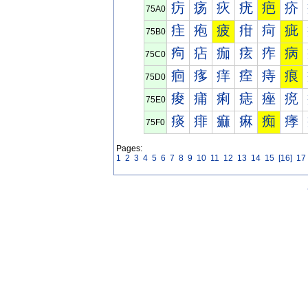
疠
疡
疢
疣
疤
疥
75A0
疰
疱
疲
疳
疴
疵
75B0
痀
痁
痂
痃
痄
病
75C0
痐
痑
痒
痓
痔
痕
75D0
痠
痡
痢
痣
痤
痥
75E0
痰
痱
痲
痳
痴
痵
75F0
Pages:
1
2
3
4
5
6
7
8
9
10
11
12
13
14
15
[16]
17