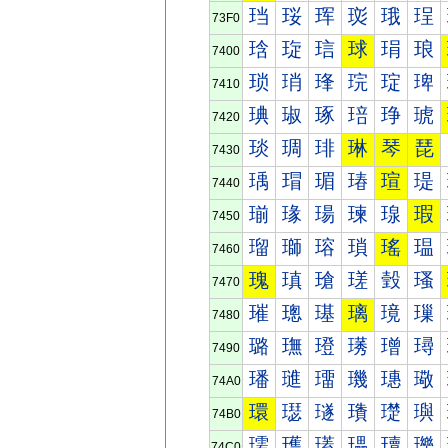
珰
珱
珲
珳
珴
珵
73F0
琀
琁
琂
球
琄
琅
7400
琐
琑
琒
琓
琔
琕
7410
琠
琡
琢
琣
琤
琥
7420
琰
琱
琲
琳
琴
琵
7430
瑀
瑁
瑂
瑃
瑄
瑅
7440
瑐
瑑
瑒
瑓
瑔
瑕
7450
瑠
瑡
瑢
瑣
瑤
瑥
7460
瑰
瑱
瑲
瑳
瑴
瑵
7470
璀
璁
璂
璃
璄
璅
7480
璐
璑
璒
璓
璔
璕
7490
璠
璡
璢
璣
璤
璥
74A0
環
璱
璲
璳
璴
璵
74B0
瓀
瓁
瓂
瓃
瓄
瓅
74C0