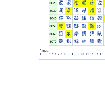
谠
谡
谢
谣
谤
谥
8C20
谰
谱
谲
谳
谴
谵
8C30
豀
豁
豂
豃
豄
豅
8C40
豐
豑
豒
豓
豔
豕
8C50
豠
象
豢
豣
豤
豥
8C60
豰
豱
豲
豳
豴
豵
8C70
Pages:
1
2
3
4
5
6
7
8
9
10
11
12
13
14
15
16
17