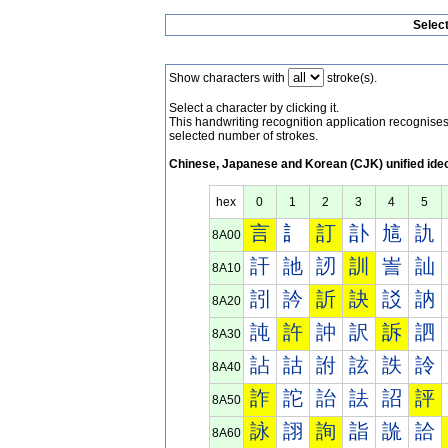
Selec
Show characters with
stroke(s).
Select a character by clicking it.
This handwriting recognition application recognis
selected number of strokes.
Chinese, Japanese and Korean (CJK) unified ide
hex
0
1
2
3
4
5
言
訁
訂
訃
訄
訅
8A00
訐
訑
訒
訓
訔
訕
8A10
訠
訡
訢
訣
訤
訥
8A20
訰
許
訲
訳
訴
訵
8A30
詀
詁
詂
詃
詄
詅
8A40
詐
詑
詒
詓
詔
評
8A50
詠
詡
詢
詣
詤
詥
8A60