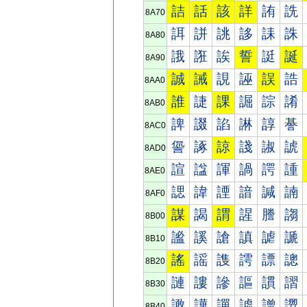
詰
話
該
詳
詴
詵
8A70
誀
誁
誂
誃
誄
誅
8A80
誐
誑
誒
誓
誔
誕
8A90
誠
誡
誢
誣
誤
誥
8AA0
誰
誱
課
誳
誴
誵
8AB0
諀
諁
諂
諃
諄
諅
8AC0
諐
諑
諒
諓
諔
諕
8AD0
諠
諡
諢
諣
諤
諥
8AE0
諰
諱
諲
諳
諴
諵
8AF0
謀
謁
謂
謃
謄
謅
8B00
謐
謑
謒
謓
謔
謕
8B10
謠
謡
謢
謣
謤
謥
8B20
謰
謱
謲
謳
謴
謵
8B30
譀
譁
譂
譃
譄
譅
8B40