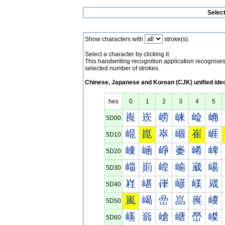
Selec
Show characters with
stroke(s).
Select a character by clicking it.
This handwriting recognition application recognis
selected number of strokes.
Chinese, Japanese and Korean (CJK) unified ide
hex
0
1
2
3
4
5
崀
崁
崂
崃
崄
崅
5D00
崐
崑
崒
崓
崔
崕
5D10
崠
崡
崢
崣
崤
崥
5D20
崰
崱
崲
崳
崴
崵
5D30
嵀
嵁
嵂
嵃
嵄
嵅
5D40
嵐
嵑
嵒
嵓
嵔
嵕
5D50
嵠
嵡
嵢
嵣
嵤
嵥
5D60