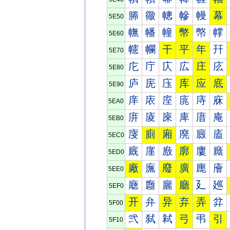
幐
幑
幒
幓
幔
幕
5E50
幠
幡
幢
幣
幤
幥
5E60
幰
幱
干
平
年
幵
5E70
庀
庁
庂
広
庄
庅
5E80
庐
庑
庒
库
应
底
5E90
庠
庡
庢
庣
庤
庥
5EA0
庰
庱
庲
庳
庴
庵
5EB0
廀
廁
廂
廃
廄
廅
5EC0
廐
廑
廒
廓
廔
廕
5ED0
廠
廡
廢
廣
廤
廥
5EE0
廰
廱
廲
廳
廴
廵
5EF0
开
弁
异
弃
弄
弅
5F00
弐
弑
弒
弓
弔
引
5F10