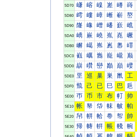
嵰
嵱
嵲
嵳
嵴
嵵
5D70
嶀
嶁
嶂
嶃
嶄
嶅
5D80
嶐
嶑
嶒
嶓
嶔
嶕
5D90
嶠
嶡
嶢
嶣
嶤
嶥
5DA0
嶰
嶱
嶲
嶳
嶴
嶵
5DB0
巀
巁
巂
巃
巄
巅
5DC0
巐
巑
巒
巓
巔
巕
5DD0
巠
巡
巢
巣
巤
工
5DE0
巰
己
已
巳
巴
巵
5DF0
帀
币
市
布
帄
帅
5E00
帐
帑
帒
帓
帔
帕
5E10
帠
帡
帢
帣
帤
帥
5E20
帰
帱
帲
帳
帴
帵
5E30
幀
幁
幂
幃
幄
幅
5E40