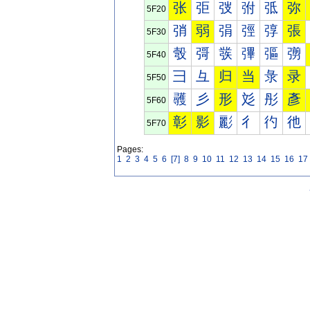
张
弡
弢
弣
弤
弥
5F20
弰
弱
弲
弳
弴
張
5F30
彀
彁
彂
彃
彄
彅
5F40
彐
彑
归
当
彔
录
5F50
彠
彡
形
彣
彤
彥
5F60
彰
影
彲
彳
彴
彵
5F70
Pages:
1
2
3
4
5
6
[7]
8
9
10
11
12
13
14
15
16
17