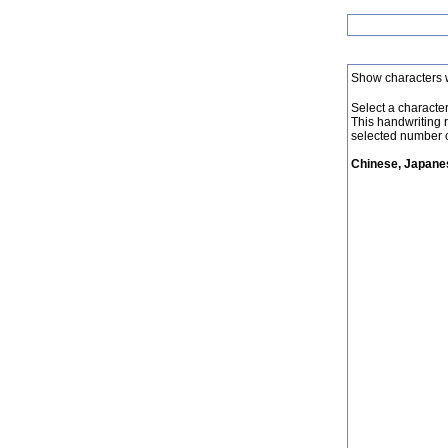
Show characters 
Select a character 
This handwriting 
selected number o
Chinese, Japanes