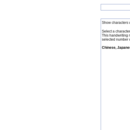
Show characters 
Select a character 
This handwriting 
selected number o
Chinese, Japanes