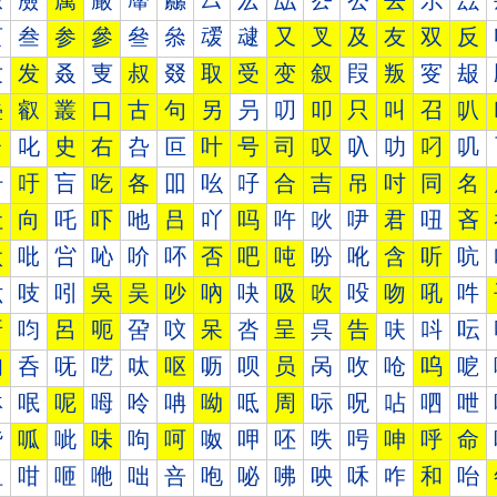
厰
厱
厲
厳
厴
厵
厶
厷
厸
厹
厺
去
厼
厽
叀
叁
参
參
叄
叅
叆
叇
又
叉
及
友
双
反
叐
发
叒
叓
叔
叕
取
受
变
叙
叚
叛
叜
叝
叠
叡
叢
口
古
句
另
叧
叨
叩
只
叫
召
叭
台
叱
史
右
叴
叵
叶
号
司
叹
叺
叻
叼
叽
吀
吁
吂
吃
各
吅
吆
吇
合
吉
吊
吋
同
名
吐
向
吒
吓
吔
吕
吖
吗
吘
吙
吚
君
吜
吝
吠
吡
吢
吣
吤
吥
否
吧
吨
吩
吪
含
听
吭
吰
吱
吲
吳
吴
吵
吶
吷
吸
吹
吺
吻
吼
吽
呀
呁
呂
呃
呄
呅
呆
呇
呈
呉
告
呋
呌
呍
呐
呑
呒
呓
呔
呕
呖
呗
员
呙
呚
呛
呜
呝
呠
呡
呢
呣
呤
呥
呦
呧
周
呩
呪
呫
呬
呭
呰
呱
呲
味
呴
呵
呶
呷
呸
呹
呺
呻
呼
命
咀
咁
咂
咃
咄
咅
咆
咇
咈
咉
咊
咋
和
咍