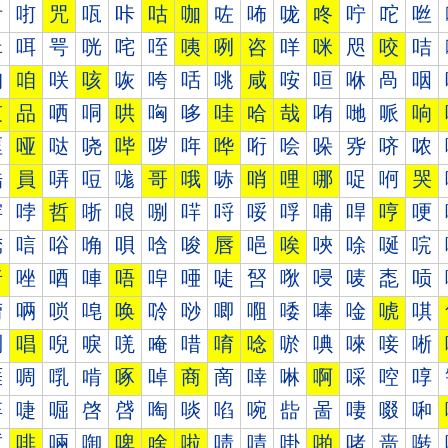
咐
咑
咒
咓
咔
咕
咖
咗
咘
咙
咚
咛
咜
咝
咠
咡
咢
咣
咤
咥
咦
咧
咨
咩
咪
咫
咬
咭
咰
咱
咲
咳
咴
咵
咶
咷
咸
咹
咺
咻
咼
咽
哀
品
哂
哃
哄
哅
哆
哇
哈
哉
哊
哋
哌
响
哐
哑
哒
哓
哔
哕
哖
哗
哘
哙
哚
哛
哜
哝
哠
員
哢
哣
哤
哥
哦
哧
哨
哩
哪
哫
哬
哭
哰
哱
哲
哳
哴
哵
哶
哷
哸
哹
哺
哻
哼
哽
唀
唁
唂
唃
唄
唅
唆
唇
唈
唉
唊
唋
唌
唍
唐
唑
唒
唓
唔
唕
唖
唗
唘
唙
唚
唛
唜
唝
唠
唡
唢
唣
唤
唥
唦
唧
唨
唩
唪
唫
唬
唭
唰
唱
唲
唳
唴
唵
唶
唷
唸
唹
唺
唻
唼
唽
啀
啁
啂
啃
啄
啅
商
啇
啈
啉
啊
啋
啌
啍
啐
啑
啒
啓
啔
啕
啖
啗
啘
啙
啚
啛
啜
啝
啠
啡
啢
啣
啤
啥
啦
啧
啨
啩
啪
啫
啬
啭