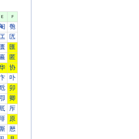
E
F
匎
匏
匞
匟
匮
匯
匾
匿
华
协
卞
卟
卮
卯
卾
卿
厎
厏
厞
原
厮
厯