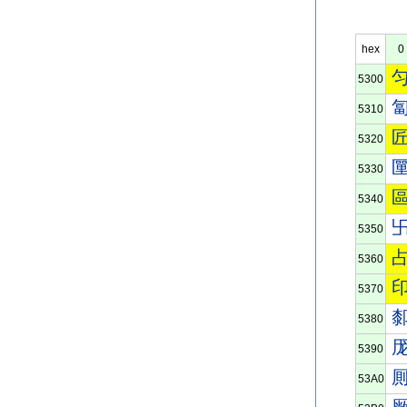
hex
0
5300
5310
5320
5330
5340
5350
5360
5370
5380
5390
53A0