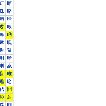
咞
咟
咮
咯
咾
咿
哎
哏
哞
哟
哮
哯
哾
哿
唎
唏
唞
唟
售
唯
唾
唿
啎
問
啞
啟
啮
啯