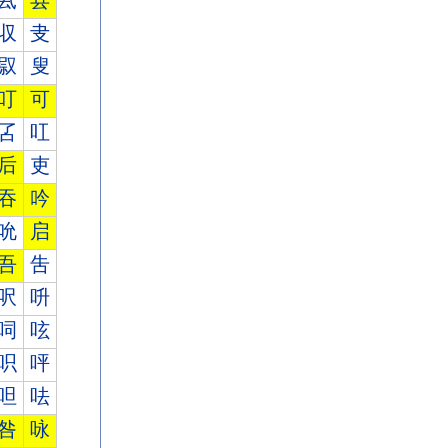
厾
县
収
叏
叞
叟
叮
可
叾
叿
后
吏
吞
吟
吮
启
吾
吿
呎
呏
呞
呟
呮
呯
呾
呿
咎
咏