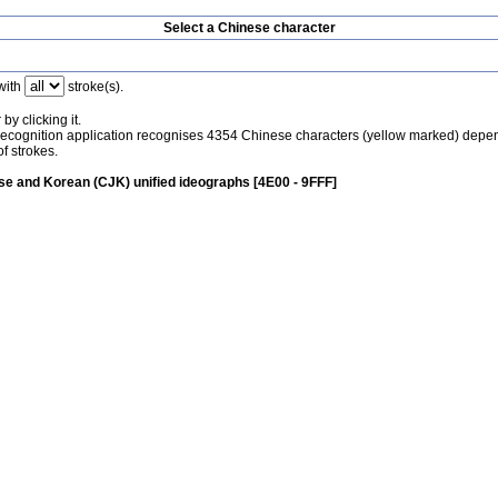
Select a Chinese character
with
stroke(s).
by clicking it.
recognition application recognises 4354 Chinese characters (yellow marked) depe
f strokes.
e and Korean (CJK) unified ideographs [4E00 - 9FFF]