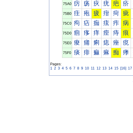
疠
疡
疢
疣
疤
疥
75A0
疰
疱
疲
疳
疴
疵
75B0
痀
痁
痂
痃
痄
病
75C0
痐
痑
痒
痓
痔
痕
75D0
痠
痡
痢
痣
痤
痥
75E0
痰
痱
痲
痳
痴
痵
75F0
Pages:
1
2
3
4
5
6
7
8
9
10
11
12
13
14
15
[16]
17