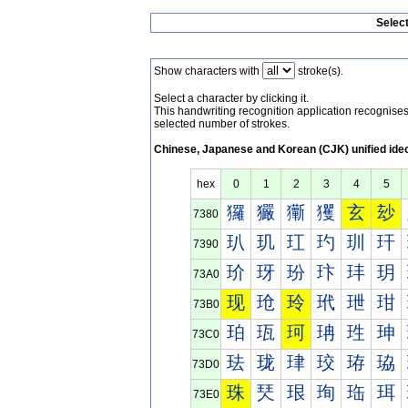
Selec
Show characters with
stroke(s).
Select a character by clicking it.
This handwriting recognition application recognis
selected number of strokes.
Chinese, Japanese and Korean (CJK) unified ide
hex
0
1
2
3
4
5
玀
玁
玂
玃
玄
玅
7380
玐
玑
玒
玓
玔
玕
7390
玠
玡
玢
玣
玤
玥
73A0
现
玱
玲
玳
玴
玵
73B0
珀
珁
珂
珃
珄
珅
73C0
珐
珑
珒
珓
珔
珕
73D0
珠
珡
珢
珣
珤
珥
73E0