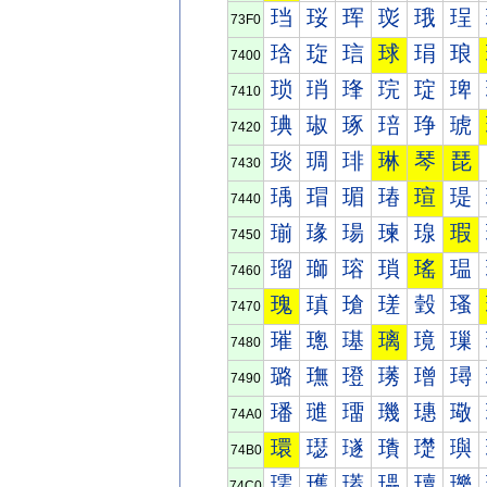
珰
珱
珲
珳
珴
珵
73F0
琀
琁
琂
球
琄
琅
7400
琐
琑
琒
琓
琔
琕
7410
琠
琡
琢
琣
琤
琥
7420
琰
琱
琲
琳
琴
琵
7430
瑀
瑁
瑂
瑃
瑄
瑅
7440
瑐
瑑
瑒
瑓
瑔
瑕
7450
瑠
瑡
瑢
瑣
瑤
瑥
7460
瑰
瑱
瑲
瑳
瑴
瑵
7470
璀
璁
璂
璃
璄
璅
7480
璐
璑
璒
璓
璔
璕
7490
璠
璡
璢
璣
璤
璥
74A0
環
璱
璲
璳
璴
璵
74B0
瓀
瓁
瓂
瓃
瓄
瓅
74C0