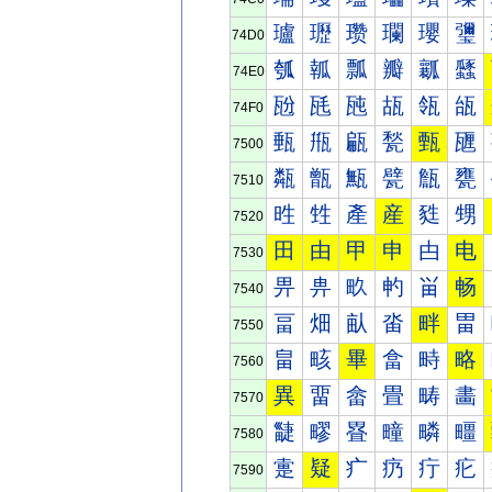
瓐
瓑
瓒
瓓
瓔
瓕
74D0
瓠
瓡
瓢
瓣
瓤
瓥
74E0
瓰
瓱
瓲
瓳
瓴
瓵
74F0
甀
甁
甂
甃
甄
甅
7500
甐
甑
甒
甓
甔
甕
7510
甠
甡
產
産
甤
甥
7520
田
由
甲
申
甴
电
7530
畀
畁
畂
畃
畄
畅
7540
畐
畑
畒
畓
畔
畕
7550
畠
畡
畢
畣
畤
略
7560
異
畱
畲
畳
畴
畵
7570
疀
疁
疂
疃
疄
疅
7580
疐
疑
疒
疓
疔
疕
7590