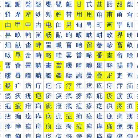
甐
甑
甒
甓
甔
甕
甖
甗
甘
甙
甚
甛
甜
甝
甠
甡
產
産
甤
甥
甦
甧
用
甩
甪
甫
甬
甭
田
由
甲
申
甴
电
甶
男
甸
甹
町
画
甼
甽
畀
畁
畂
畃
畄
畅
畆
畇
畈
畉
畊
畋
界
畍
畐
畑
畒
畓
畔
畕
畖
畗
畘
留
畚
畛
畜
畝
畠
畡
畢
畣
畤
略
畦
畧
畨
畩
番
畫
畬
畭
異
畱
畲
畳
畴
畵
當
畷
畸
畹
畺
畻
畼
畽
疀
疁
疂
疃
疄
疅
疆
疇
疈
疉
疊
疋
疌
疍
疐
疑
疒
疓
疔
疕
疖
疗
疘
疙
疚
疛
疜
疝
疠
疡
疢
疣
疤
疥
疦
疧
疨
疩
疪
疫
疬
疭
疰
疱
疲
疳
疴
疵
疶
疷
疸
疹
疺
疻
疼
疽
痀
痁
痂
痃
痄
病
痆
症
痈
痉
痊
痋
痌
痍
痐
痑
痒
痓
痔
痕
痖
痗
痘
痙
痚
痛
痜
痝
痠
痡
痢
痣
痤
痥
痦
痧
痨
痩
痪
痫
痬
痭