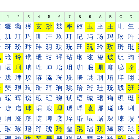
1
2
3
4
5
6
7
8
9
A
B
C
D
玀
玁
玂
玃
玄
玅
玆
率
玈
玉
玊
王
玌
玍
玐
玑
玒
玓
玔
玕
玖
玗
玘
玙
玚
玛
玜
玝
玠
玡
玢
玣
玤
玥
玦
玧
玨
玩
玪
玫
玬
玭
现
玱
玲
玳
玴
玵
玶
玷
玸
玹
玺
玻
玼
玽
珀
珁
珂
珃
珄
珅
珆
珇
珈
珉
珊
珋
珌
珍
珐
珑
珒
珓
珔
珕
珖
珗
珘
珙
珚
珛
珜
珝
珠
珡
珢
珣
珤
珥
珦
珧
珨
珩
珪
珫
珬
班
珰
珱
珲
珳
珴
珵
珶
珷
珸
珹
珺
珻
珼
珽
琀
琁
琂
球
琄
琅
理
琇
琈
琉
琊
琋
琌
琍
琐
琑
琒
琓
琔
琕
琖
琗
琘
琙
琚
琛
琜
琝
琠
琡
琢
琣
琤
琥
琦
琧
琨
琩
琪
琫
琬
琭