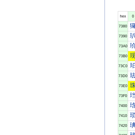
hex
0
7380
7390
73A0
73B0
73C0
73D0
73E0
73F0
7400
7410
7420