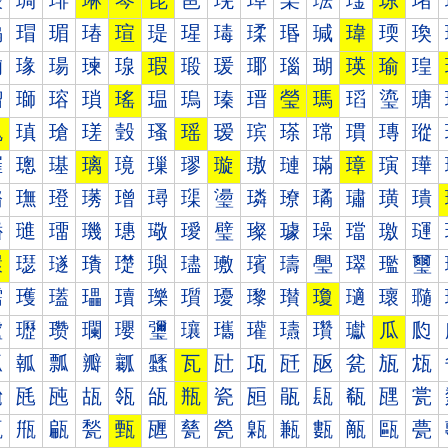
琰
琱
琲
琳
琴
琵
琶
琷
琸
琹
琺
琻
琼
琽
瑀
瑁
瑂
瑃
瑄
瑅
瑆
瑇
瑈
瑉
瑊
瑋
瑌
瑍
瑐
瑑
瑒
瑓
瑔
瑕
瑖
瑗
瑘
瑙
瑚
瑛
瑜
瑝
瑠
瑡
瑢
瑣
瑤
瑥
瑦
瑧
瑨
瑩
瑪
瑫
瑬
瑭
瑰
瑱
瑲
瑳
瑴
瑵
瑶
瑷
瑸
瑹
瑺
瑻
瑼
瑽
璀
璁
璂
璃
璄
璅
璆
璇
璈
璉
璊
璋
璌
璍
璐
璑
璒
璓
璔
璕
璖
璗
璘
璙
璚
璛
璜
璝
璠
璡
璢
璣
璤
璥
璦
璧
璨
璩
璪
璫
璬
璭
環
璱
璲
璳
璴
璵
璶
璷
璸
璹
璺
璻
璼
璽
瓀
瓁
瓂
瓃
瓄
瓅
瓆
瓇
瓈
瓉
瓊
瓋
瓌
瓍
瓐
瓑
瓒
瓓
瓔
瓕
瓖
瓗
瓘
瓙
瓚
瓛
瓜
瓝
瓠
瓡
瓢
瓣
瓤
瓥
瓦
瓧
瓨
瓩
瓪
瓫
瓬
瓭
瓰
瓱
瓲
瓳
瓴
瓵
瓶
瓷
瓸
瓹
瓺
瓻
瓼
瓽
甀
甁
甂
甃
甄
甅
甆
甇
甈
甉
甊
甋
甌
甍