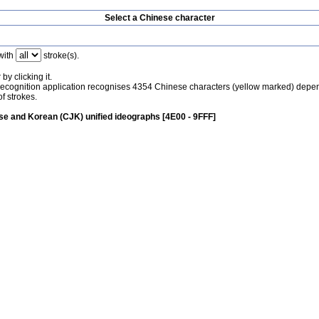
Select a Chinese character
with
stroke(s).
by clicking it.
recognition application recognises 4354 Chinese characters (yellow marked) depe
f strokes.
e and Korean (CJK) unified ideographs [4E00 - 9FFF]