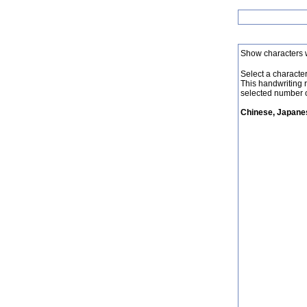
Show characters 
Select a character 
This handwriting 
selected number o
Chinese, Japanes