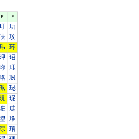
E
F
玎
玏
玞
玟
玮
环
玾
玿
珎
珏
珞
珟
珮
珯
現
珿
琎
琏
琞
琟
琮
琯