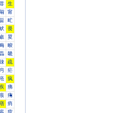
甞
生
甮
甯
甾
甿
畎
畏
畞
畟
畮
畯
畾
畿
疎
疏
疞
疟
疮
疯
疾
疿
痎
痏
痞
痟
痮
痯