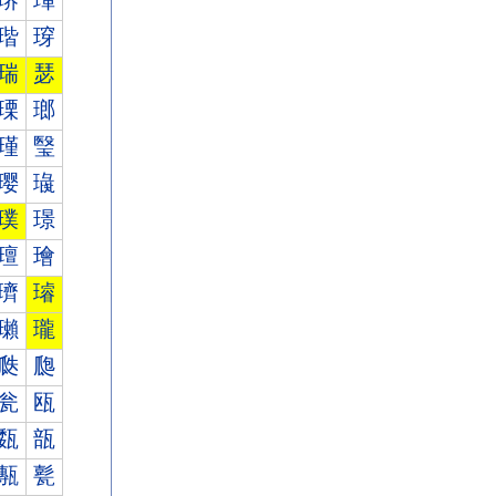
琾
琿
瑎
瑏
瑞
瑟
瑮
瑯
瑾
瑿
璎
璏
璞
璟
璮
璯
璾
璿
瓎
瓏
瓞
瓟
瓮
瓯
瓾
瓿
甎
甏