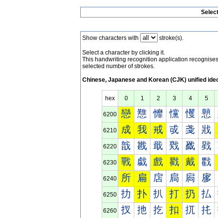
Selec
Show characters with
stroke(s).
Select a character by clicking it.
This handwriting recognition application recognis
selected number of strokes.
Chinese, Japanese and Korean (CJK) unified ide
hex
0
1
2
3
4
5
戀
戁
戂
戃
戄
戅
6200
成
我
戒
戓
戔
戕
6210
戠
戡
戢
戣
戤
戥
6220
戰
戱
戲
戳
戴
戵
6230
所
扁
扂
扃
扄
扅
6240
扐
扑
扒
打
扔
払
6250
扠
扡
扢
扣
扤
扥
6260