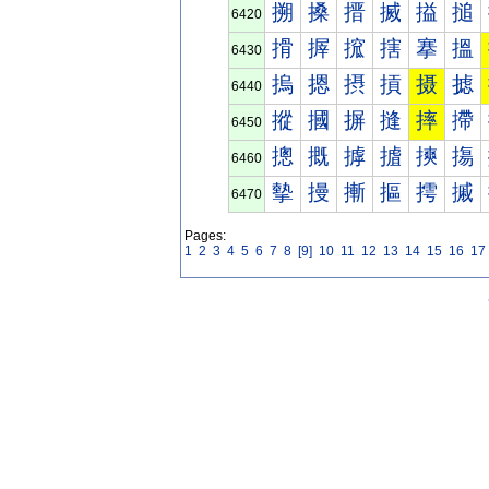
搠
搡
搢
搣
搤
搥
6420
搰
搱
搲
搳
搴
搵
6430
摀
摁
摂
摃
摄
摅
6440
摐
摑
摒
摓
摔
摕
6450
摠
摡
摢
摣
摤
摥
6460
摰
摱
摲
摳
摴
摵
6470
Pages:
1
2
3
4
5
6
7
8
[9]
10
11
12
13
14
15
16
17