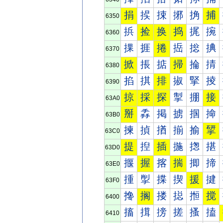
捐
捑
捒
捓
捔
捕
6350
捠
捡
换
捣
捤
捥
6360
捰
捱
捲
捳
捴
捵
6370
掀
掁
掂
掃
掄
掅
6380
掐
掑
排
掓
掔
掕
6390
掠
採
探
掣
掤
接
63A0
掰
掱
掲
掳
掴
掵
63B0
揀
揁
揂
揃
揄
揅
63C0
提
揑
插
揓
揔
揕
63D0
揠
握
揢
揣
揤
揥
63E0
揰
揱
揲
揳
援
揵
63F0
搀
搁
搂
搃
搄
搅
6400
搐
搑
搒
搓
搔
搕
6410