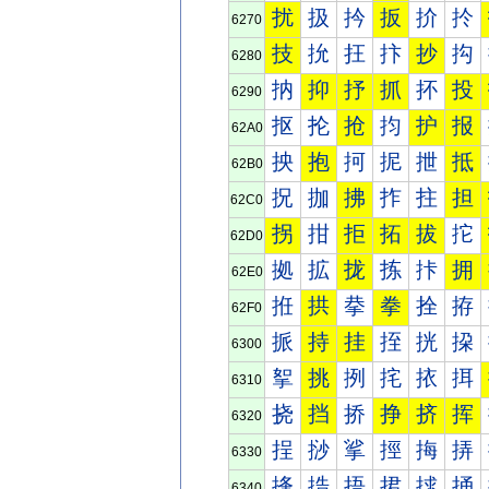
扰
扱
扲
扳
扴
扵
6270
技
抁
抂
抃
抄
抅
6280
抐
抑
抒
抓
抔
投
6290
抠
抡
抢
抣
护
报
62A0
抰
抱
抲
抳
抴
抵
62B0
拀
拁
拂
拃
拄
担
62C0
拐
拑
拒
拓
拔
拕
62D0
拠
拡
拢
拣
拤
拥
62E0
拰
拱
拲
拳
拴
拵
62F0
挀
持
挂
挃
挄
挅
6300
挐
挑
挒
挓
挔
挕
6310
挠
挡
挢
挣
挤
挥
6320
挰
挱
挲
挳
挴
挵
6330
捀
捁
捂
捃
捄
捅
6340