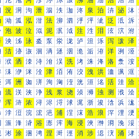
沰
沱
沲
河
沴
沵
沶
沷
沸
油
沺
治
沼
沽
泀
況
泂
泃
泄
泅
泆
泇
泈
泉
泊
泋
泌
泍
泐
泑
泒
泓
泔
法
泖
泗
泘
泙
泚
泛
泜
泝
泠
泡
波
泣
泤
泥
泦
泧
注
泩
泪
泫
泬
泭
泰
泱
泲
泳
泴
泵
泶
泷
泸
泹
泺
泻
泼
泽
洀
洁
洂
洃
洄
洅
洆
洇
洈
洉
洊
洋
洌
洍
洐
洑
洒
洓
洔
洕
洖
洗
洘
洙
洚
洛
洜
洝
洠
洡
洢
洣
洤
津
洦
洧
洨
洩
洪
洫
洬
洭
洰
洱
洲
洳
洴
洵
洶
洷
洸
洹
洺
活
洼
洽
浀
流
浂
浃
浄
浅
浆
浇
浈
浉
浊
测
浌
浍
浐
浑
浒
浓
浔
浕
浖
浗
浘
浙
浚
浛
浜
浝
浠
浡
浢
浣
浤
浥
浦
浧
浨
浩
浪
浫
浬
浭
浰
浱
浲
浳
浴
浵
浶
海
浸
浹
浺
浻
浼
浽
涀
涁
涂
涃
涄
涅
涆
涇
消
涉
涊
涋
涌
涍