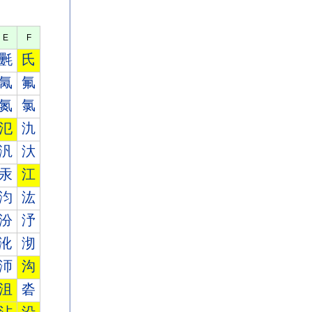
E
F
氎
氏
氞
氟
氮
氯
氾
氿
汎
汏
汞
江
汮
汯
汾
汿
沎
沏
沞
沟
沮
沯