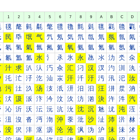
1
2
3
4
5
6
7
8
9
A
B
C
D
氀
氁
氂
氃
氄
氅
氆
氇
氈
氉
氊
氋
氌
氍
氐
民
氒
氓
气
氕
氖
気
氘
氙
氚
氛
氜
氝
氠
氡
氢
氣
氤
氥
氦
氧
氨
氩
氪
氫
氬
氭
氰
氱
氲
氳
水
氵
氶
氷
永
氹
氺
氻
氼
氽
汀
汁
求
汃
汄
汅
汆
汇
汈
汉
汊
汋
汌
汍
汐
汑
汒
汓
汔
汕
汖
汗
汘
汙
汚
汛
汜
汝
池
污
汢
汣
汤
汥
汦
汧
汨
汩
汪
汫
汬
汭
汰
汱
汲
汳
汴
汵
汶
汷
汸
汹
決
汻
汼
汽
沀
沁
沂
沃
沄
沅
沆
沇
沈
沉
沊
沋
沌
沍
沐
沑
沒
沓
沔
沕
沖
沗
沘
沙
沚
沛
沜
沝
沠
没
沢
沣
沤
沥
沦
沧
沨
沩
沪
沫
沬
沭