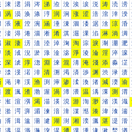
涐
涑
涒
涓
涔
涕
涖
涗
涘
涙
涚
涛
涜
涝
涠
涡
涢
涣
涤
涥
润
涧
涨
涩
涪
涫
涬
涭
涰
涱
液
涳
涴
涵
涶
涷
涸
涹
涺
涻
涼
涽
淀
淁
淂
淃
淄
淅
淆
淇
淈
淉
淊
淋
淌
淍
淐
淑
淒
淓
淔
淕
淖
淗
淘
淙
淚
淛
淜
淝
淠
淡
淢
淣
淤
淥
淦
淧
淨
淩
淪
淫
淬
淭
淰
深
淲
淳
淴
淵
淶
混
淸
淹
淺
添
淼
淽
渀
渁
渂
渃
渄
清
渆
渇
済
渉
渊
渋
渌
渍
渐
渑
渒
渓
渔
渕
渖
渗
渘
渙
渚
減
渜
渝
渠
渡
渢
渣
渤
渥
渦
渧
渨
温
渪
渫
測
渭
渰
渱
渲
渳
渴
渵
渶
渷
游
渹
渺
渻
渼
渽
湀
湁
湂
湃
湄
湅
湆
湇
湈
湉
湊
湋
湌
湍
湐
湑
湒
湓
湔
湕
湖
湗
湘
湙
湚
湛
湜
湝
湠
湡
湢
湣
湤
湥
湦
湧
湨
湩
湪
湫
湬
湭