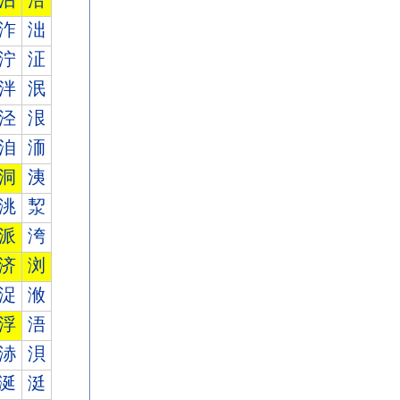
沾
沿
泎
泏
泞
泟
泮
泯
泾
泿
洎
洏
洞
洟
洮
洯
派
洿
济
浏
浞
浟
浮
浯
浾
浿
涎
涏