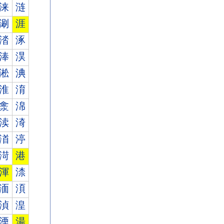
涞
涟
涮
涯
涾
涿
淎
淏
淞
淟
淮
淯
淾
淿
渎
渏
渞
渟
渮
港
渾
渿
湎
湏
湞
湟
湮
湯