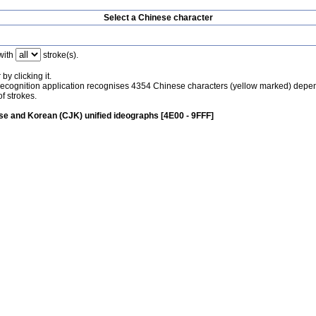
Select a Chinese character
with
stroke(s).
by clicking it.
recognition application recognises 4354 Chinese characters (yellow marked) depe
f strokes.
e and Korean (CJK) unified ideographs [4E00 - 9FFF]