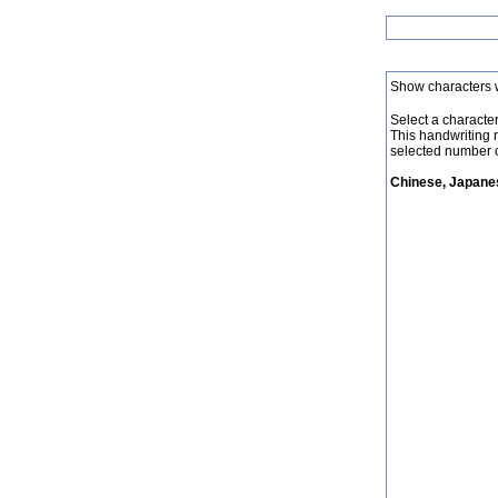
Show characters 
Select a character 
This handwriting 
selected number o
Chinese, Japanes