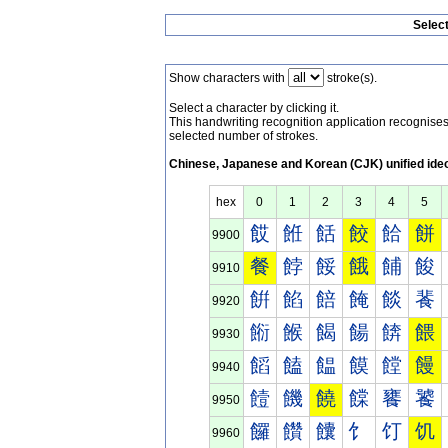
Selec
Show characters with
stroke(s).
Select a character by clicking it.
This handwriting recognition application recognis
selected number of strokes.
Chinese, Japanese and Korean (CJK) unified ide
hex
0
1
2
3
4
5
餀
餁
餂
餃
餄
餅
9900
餐
餑
餒
餓
餔
餕
9910
餠
餡
餢
餣
餤
餥
9920
餰
餱
餲
餳
餴
餵
9930
饀
饁
饂
饃
饄
饅
9940
饐
饑
饒
饓
饔
饕
9950
饠
饡
饢
饣
饤
饥
9960