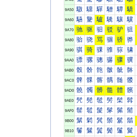
驐
驑
驒
驓
驔
驕
9A50
驠
驡
驢
驣
驤
驥
9A60
驰
驱
驲
驳
驴
驵
9A70
骀
骁
骂
骃
骄
骅
9A80
骐
骑
骒
骓
骔
骕
9A90
骠
骡
骢
骣
骤
骥
9AA0
骰
骱
骲
骳
骴
骵
9AB0
髀
髁
髂
髃
髄
髅
9AC0
髐
髑
髒
髓
體
髕
9AD0
髠
髡
髢
髣
髤
髥
9AE0
髰
髱
髲
髳
髴
髵
9AF0
鬀
鬁
鬂
鬃
鬄
鬅
9B00
鬐
鬑
鬒
鬓
鬔
鬕
9B10