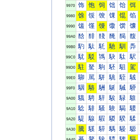
饰
饱
饲
饳
饴
饵
9970
馀
馁
馂
馃
馄
馅
9980
馐
馑
馒
馓
馔
馕
9990
馠
馡
馢
馣
馤
馥
99A0
馰
馱
馲
馳
馴
馵
99B0
駀
駁
駂
駃
駄
駅
99C0
駐
駑
駒
駓
駔
駕
99D0
駠
駡
駢
駣
駤
駥
99E0
駰
駱
駲
駳
駴
駵
99F0
騀
騁
騂
騃
騄
騅
9A00
騐
騑
騒
験
騔
騕
9A10
騠
騡
騢
騣
騤
騥
9A20
騰
騱
騲
騳
騴
騵
9A30
驀
驁
驂
驃
驄
驅
9A40