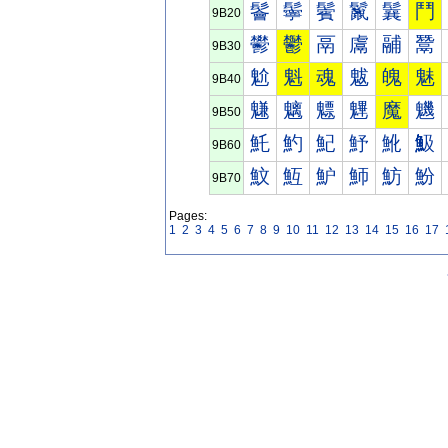
鬠
鬡
鬢
鬣
鬤
鬥
9B20
鬰
鬱
鬲
鬳
鬴
鬵
9B30
魀
魁
魂
魃
魄
魅
9B40
魐
魑
魒
魓
魔
魕
9B50
魠
魡
魢
魣
魤
魥
9B60
魰
魱
魲
魳
魴
魵
9B70
Pages:
1
2
3
4
5
6
7
8
9
10
11
12
13
14
15
16
17