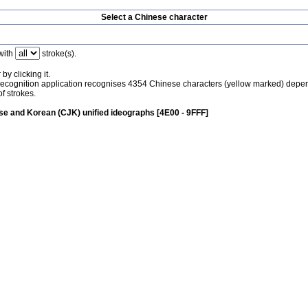
Select a Chinese character
with
stroke(s).
by clicking it.
recognition application recognises 4354 Chinese characters (yellow marked) depe
f strokes.
e and Korean (CJK) unified ideographs [4E00 - 9FFF]