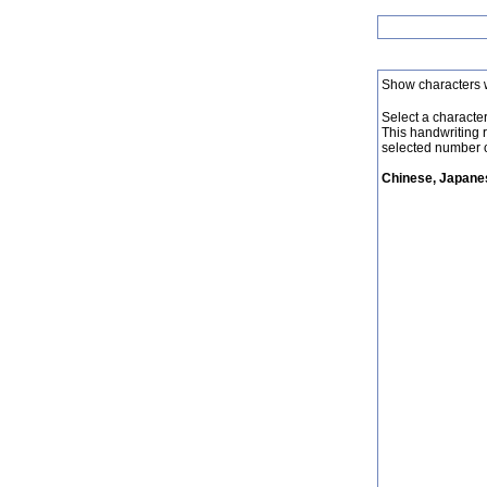
Show characters 
Select a character 
This handwriting 
selected number o
Chinese, Japanes