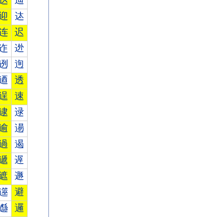
达
辿
迎
迏
连
迟
迮
迯
迾
迿
逎
透
逞
速
逮
逯
逾
逿
過
遏
遞
遟
遮
遯
遾
避
邎
邏