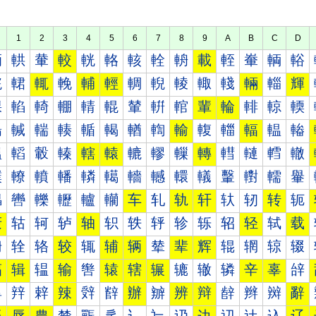
1
2
3
4
5
6
7
8
9
A
B
C
D
輀
輁
輂
較
輄
輅
輆
輇
輈
載
輊
輋
輌
輍
輐
輑
輒
輓
輔
輕
輖
輗
輘
輙
輚
輛
輜
輝
輠
輡
輢
輣
輤
輥
輦
輧
輨
輩
輪
輫
輬
輭
輰
輱
輲
輳
輴
輵
輶
輷
輸
輹
輺
輻
輼
輽
轀
轁
轂
轃
轄
轅
轆
轇
轈
轉
轊
轋
轌
轍
轐
轑
轒
轓
轔
轕
轖
轗
轘
轙
轚
轛
轜
轝
轠
轡
轢
轣
轤
轥
车
轧
轨
轩
轪
轫
转
轭
轰
轱
轲
轳
轴
轵
轶
轷
轸
轹
轺
轻
轼
载
辀
辁
辂
较
辄
辅
辆
辇
辈
辉
辊
辋
辌
辍
辐
辑
辒
输
辔
辕
辖
辗
辘
辙
辚
辛
辜
辝
辠
辡
辢
辣
辤
辥
辦
辧
辨
辩
辪
辫
辬
辭