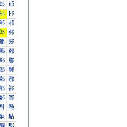
邞
邟
邮
邯
邾
邿
郎
郏
郞
郟
郮
郯
郾
郿
鄎
鄏
鄞
鄟
鄮
鄯
鄾
鄿
酎
酏
酞
酟
酮
酯