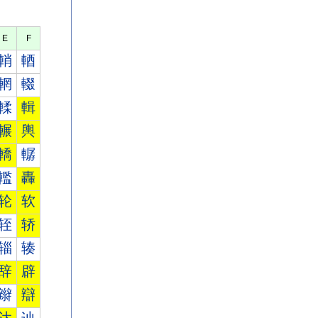
E
F
輎
輏
輞
輟
輮
輯
輾
輿
轎
轏
轞
轟
轮
软
轾
轿
辎
辏
辞
辟
辮
辯