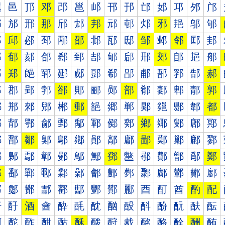
邐
邑
邒
邓
邔
邕
邖
邗
邘
邙
邚
邛
邜
邝
邠
邡
邢
那
邤
邥
邦
邧
邨
邩
邪
邫
邬
邭
邰
邱
邲
邳
邴
邵
邶
邷
邸
邹
邺
邻
邼
邽
郀
郁
郂
郃
郄
郅
郆
郇
郈
郉
郊
郋
郌
郍
郐
郑
郒
郓
郔
郕
郖
郗
郘
郙
郚
郛
郜
郝
郠
郡
郢
郣
郤
郥
郦
郧
部
郩
郪
郫
郬
郭
郰
郱
郲
郳
郴
郵
郶
郷
郸
郹
郺
郻
郼
都
鄀
鄁
鄂
鄃
鄄
鄅
鄆
鄇
鄈
鄉
鄊
鄋
鄌
鄍
鄐
鄑
鄒
鄓
鄔
鄕
鄖
鄗
鄘
鄙
鄚
鄛
鄜
鄝
鄠
鄡
鄢
鄣
鄤
鄥
鄦
鄧
鄨
鄩
鄪
鄫
鄬
鄭
鄰
鄱
鄲
鄳
鄴
鄵
鄶
鄷
鄸
鄹
鄺
鄻
鄼
鄽
酀
酁
酂
酃
酄
酅
酆
酇
酈
酉
酊
酋
酌
配
酐
酑
酒
酓
酔
酕
酖
酗
酘
酙
酚
酛
酜
酝
酠
酡
酢
酣
酤
酥
酦
酧
酨
酩
酪
酫
酬
酭