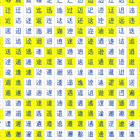
辰
辱
農
辳
辴
辵
辶
辷
辸
边
辺
辻
込
辽
迀
迁
迂
迃
迄
迅
迆
过
迈
迉
迊
迋
迌
迍
运
近
迒
迓
返
迕
迖
迗
还
这
迚
进
远
违
迠
迡
迢
迣
迤
迥
迦
迧
迨
迩
迪
迫
迬
迭
述
迱
迲
迳
迴
迵
迶
迷
迸
迹
迺
迻
迼
追
退
送
适
逃
逄
逅
逆
逇
逈
选
逊
逋
逌
逍
逐
逑
递
逓
途
逕
逖
逗
逘
這
通
逛
逜
逝
造
逡
逢
連
逤
逥
逦
逧
逨
逩
逪
逫
逬
逭
逰
週
進
逳
逴
逵
逶
逷
逸
逹
逺
逻
逼
逽
遀
遁
遂
遃
遄
遅
遆
遇
遈
遉
遊
運
遌
遍
遐
遑
遒
道
達
違
遖
遗
遘
遙
遚
遛
遜
遝
遠
遡
遢
遣
遤
遥
遦
遧
遨
適
遪
遫
遬
遭
遰
遱
遲
遳
遴
遵
遶
遷
選
遹
遺
遻
遼
遽
邀
邁
邂
邃
還
邅
邆
邇
邈
邉
邊
邋
邌
邍