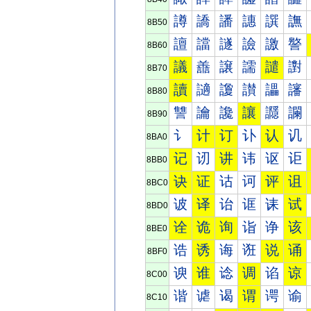
譐
譑
譒
譓
譔
譕
8B50
譠
譡
譢
譣
譤
譥
8B60
議
譱
譲
譳
譴
譵
8B70
讀
讁
讂
讃
讄
讅
8B80
讐
讑
讒
讓
讔
讕
8B90
讠
计
订
讣
认
讥
8BA0
记
讱
讲
讳
讴
讵
8BB0
诀
证
诂
诃
评
诅
8BC0
诐
译
诒
诓
诔
试
8BD0
诠
诡
询
诣
诤
该
8BE0
诰
诱
诲
诳
说
诵
8BF0
谀
谁
谂
调
谄
谅
8C00
谐
谑
谒
谓
谔
谕
8C10