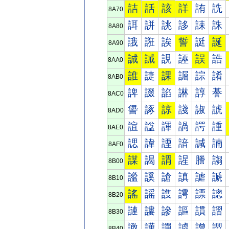
詰
話
該
詳
詴
詵
8A70
誀
誁
誂
誃
誄
誅
8A80
誐
誑
誒
誓
誔
誕
8A90
誠
誡
誢
誣
誤
誥
8AA0
誰
誱
課
誳
誴
誵
8AB0
諀
諁
諂
諃
諄
諅
8AC0
諐
諑
諒
諓
諔
諕
8AD0
諠
諡
諢
諣
諤
諥
8AE0
諰
諱
諲
諳
諴
諵
8AF0
謀
謁
謂
謃
謄
謅
8B00
謐
謑
謒
謓
謔
謕
8B10
謠
謡
謢
謣
謤
謥
8B20
謰
謱
謲
謳
謴
謵
8B30
譀
譁
譂
譃
譄
譅
8B40