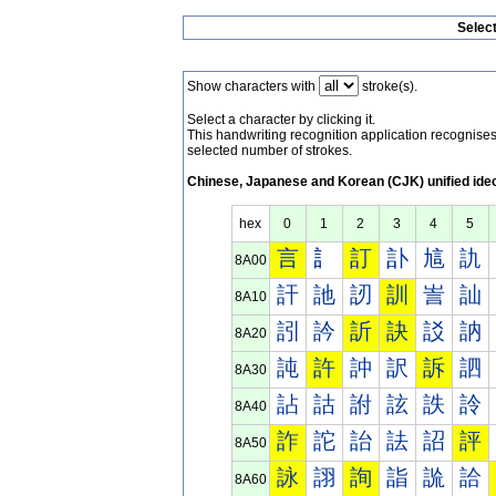
Selec
Show characters with
stroke(s).
Select a character by clicking it.
This handwriting recognition application recognis
selected number of strokes.
Chinese, Japanese and Korean (CJK) unified ide
hex
0
1
2
3
4
5
言
訁
訂
訃
訄
訅
8A00
訐
訑
訒
訓
訔
訕
8A10
訠
訡
訢
訣
訤
訥
8A20
訰
許
訲
訳
訴
訵
8A30
詀
詁
詂
詃
詄
詅
8A40
詐
詑
詒
詓
詔
評
8A50
詠
詡
詢
詣
詤
詥
8A60