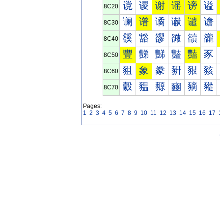
谠
谡
谢
谣
谤
谥
8C20
谰
谱
谲
谳
谴
谵
8C30
豀
豁
豂
豃
豄
豅
8C40
豐
豑
豒
豓
豔
豕
8C50
豠
象
豢
豣
豤
豥
8C60
豰
豱
豲
豳
豴
豵
8C70
Pages:
1
2
3
4
5
6
7
8
9
10
11
12
13
14
15
16
17