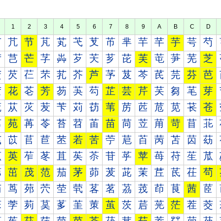
1
2
3
4
5
6
7
8
9
A
B
C
D
芀
芁
节
芃
芄
芅
芆
芇
芈
芉
芊
芋
芌
芍
芐
芑
芒
芓
芔
芕
芖
芗
芘
芙
芚
芛
芜
芝
芠
芡
芢
芣
芤
芥
芦
芧
芨
芩
芪
芫
芬
芭
芰
花
芲
芳
芴
芵
芶
芷
芸
芹
芺
芻
芼
芽
苀
苁
苂
苃
苄
苅
苆
苇
苈
苉
苊
苋
苌
苍
苐
苑
苒
苓
苔
苕
苖
苗
苘
苙
苚
苛
苜
苝
苠
苡
苢
苣
苤
若
苦
苧
苨
苩
苪
苫
苬
苭
苰
英
苲
苳
苴
苵
苶
苷
苸
苹
苺
苻
苼
苽
茀
茁
茂
范
茄
茅
茆
茇
茈
茉
茊
茋
茌
茍
茐
茑
茒
茓
茔
茕
茖
茗
茘
茙
茚
茛
茜
茝
茠
茡
茢
茣
茤
茥
茦
茧
茨
茩
茪
茫
茬
茭