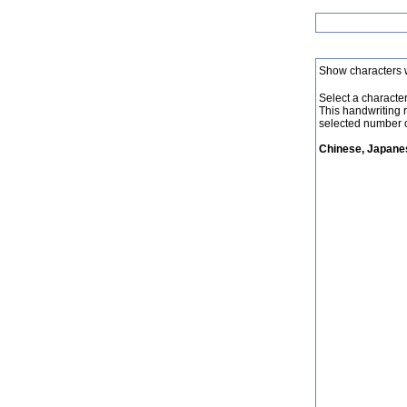
Show characters 
Select a character 
This handwriting 
selected number o
Chinese, Japanes