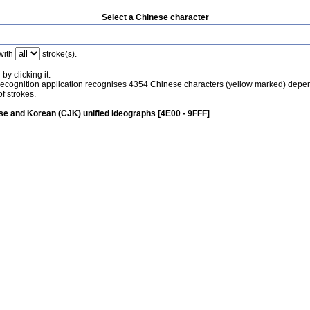
Select a Chinese character
with
stroke(s).
by clicking it.
recognition application recognises 4354 Chinese characters (yellow marked) depe
f strokes.
e and Korean (CJK) unified ideographs [4E00 - 9FFF]