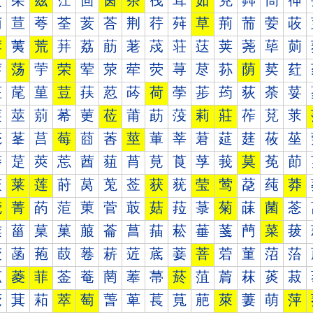
茰
茱
茲
茳
茴
茵
茶
茷
茸
茹
茺
茻
茼
茽
荀
荁
荂
荃
荄
荅
荆
荇
荈
草
荊
荋
荌
荍
荐
荑
荒
荓
荔
荕
荖
荗
荘
荙
荚
荛
荜
荝
荠
荡
荢
荣
荤
荥
荦
荧
荨
荩
荪
荫
荬
荭
荰
荱
荲
荳
荴
荵
荶
荷
荸
荹
荺
荻
荼
荽
莀
莁
莂
莃
莄
莅
莆
莇
莈
莉
莊
莋
莌
莍
莐
莑
莒
莓
莔
莕
莖
莗
莘
莙
莚
莛
莜
莝
莠
莡
莢
莣
莤
莥
莦
莧
莨
莩
莪
莫
莬
莭
莰
莱
莲
莳
莴
莵
莶
获
莸
莹
莺
莻
莼
莽
菀
菁
菂
菃
菄
菅
菆
菇
菈
菉
菊
菋
菌
菍
菐
菑
菒
菓
菔
菕
菖
菗
菘
菙
菚
菛
菜
菝
菠
菡
菢
菣
菤
菥
菦
菧
菨
菩
菪
菫
菬
菭
菰
菱
菲
菳
菴
菵
菶
菷
菸
菹
菺
菻
菼
菽
萀
萁
萂
萃
萄
萅
萆
萇
萈
萉
萊
萋
萌
萍