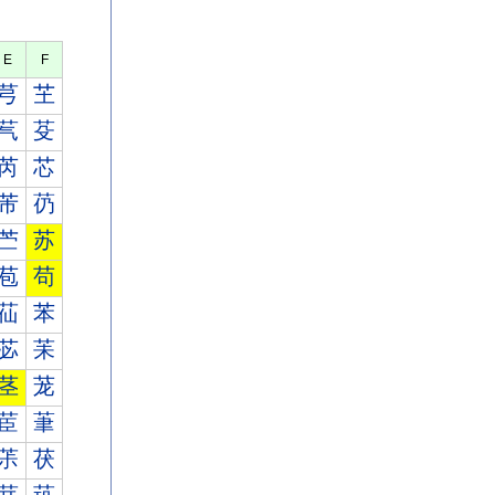
E
F
芎
芏
芞
芟
芮
芯
芾
芿
苎
苏
苞
苟
苮
苯
苾
苿
茎
茏
茞
茟
茮
茯