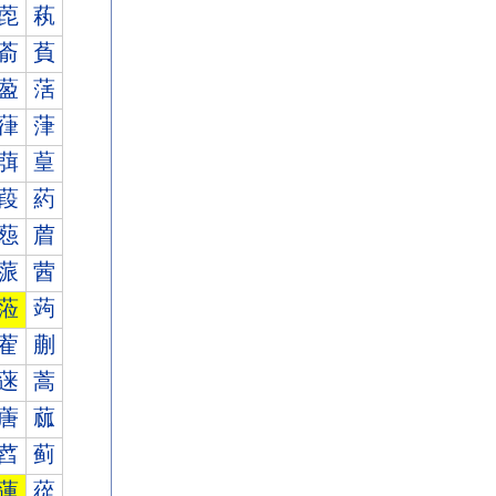
萞
萟
萮
萯
萾
萿
葎
葏
葞
葟
葮
葯
葾
葿
蒎
蒏
蒞
蒟
蒮
蒯
蒾
蒿
蓎
蓏
蓞
蓟
蓮
蓯