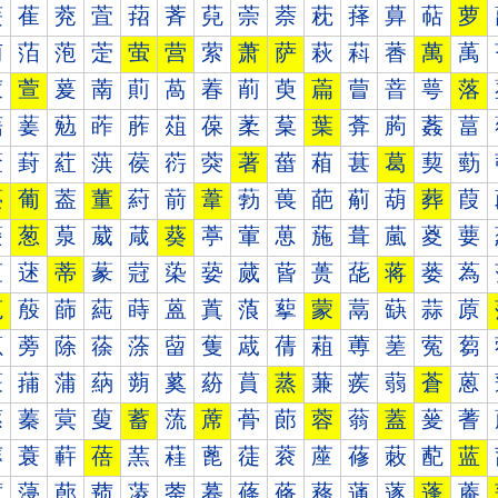
萐
萑
萒
萓
萔
萕
萖
萗
萘
萙
萚
萛
萜
萝
萠
萡
萢
萣
萤
营
萦
萧
萨
萩
萪
萫
萬
萭
萰
萱
萲
萳
萴
萵
萶
萷
萸
萹
萺
萻
萼
落
葀
葁
葂
葃
葄
葅
葆
葇
葈
葉
葊
葋
葌
葍
葐
葑
葒
葓
葔
葕
葖
著
葘
葙
葚
葛
葜
葝
葠
葡
葢
董
葤
葥
葦
葧
葨
葩
葪
葫
葬
葭
葰
葱
葲
葳
葴
葵
葶
葷
葸
葹
葺
葻
葼
葽
蒀
蒁
蒂
蒃
蒄
蒅
蒆
蒇
蒈
蒉
蒊
蒋
蒌
蒍
蒐
蒑
蒒
蒓
蒔
蒕
蒖
蒗
蒘
蒙
蒚
蒛
蒜
蒝
蒠
蒡
蒢
蒣
蒤
蒥
蒦
蒧
蒨
蒩
蒪
蒫
蒬
蒭
蒰
蒱
蒲
蒳
蒴
蒵
蒶
蒷
蒸
蒹
蒺
蒻
蒼
蒽
蓀
蓁
蓂
蓃
蓄
蓅
蓆
蓇
蓈
蓉
蓊
蓋
蓌
蓍
蓐
蓑
蓒
蓓
蓔
蓕
蓖
蓗
蓘
蓙
蓚
蓛
蓜
蓝
蓠
蓡
蓢
蓣
蓤
蓥
蓦
蓧
蓨
蓩
蓪
蓫
蓬
蓭