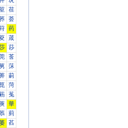
茾
茿
荎
荏
荞
荟
荮
药
荾
荿
莎
莏
莞
莟
莮
莯
莾
莿
菎
菏
菞
菟
菮
華
菾
菿
萎
萏