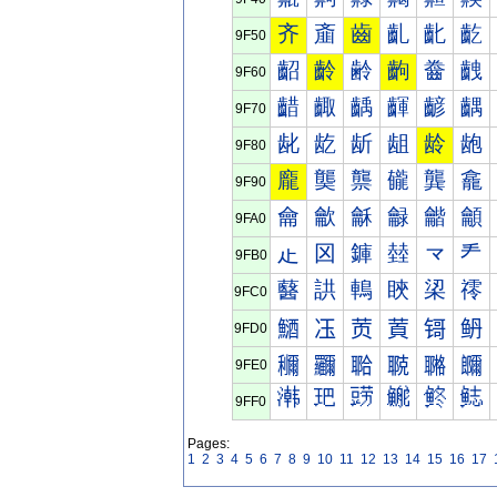
齐
齑
齒
齓
齔
齕
9F50
齠
齡
齢
齣
齤
齥
9F60
齰
齱
齲
齳
齴
齵
9F70
龀
龁
龂
龃
龄
龅
9F80
龐
龑
龒
龓
龔
龕
9F90
龠
龡
龢
龣
龤
龥
9FA0
龰
龱
龲
龳
龴
龵
9FB0
鿀
鿁
鿂
鿃
鿄
鿅
9FC0
鿐
鿑
鿒
鿓
鿔
鿕
9FD0
鿠
鿡
鿢
鿣
鿤
鿥
9FE0
鿰
鿱
鿲
鿳
鿴
鿵
9FF0
Pages:
1
2
3
4
5
6
7
8
9
10
11
12
13
14
15
16
17