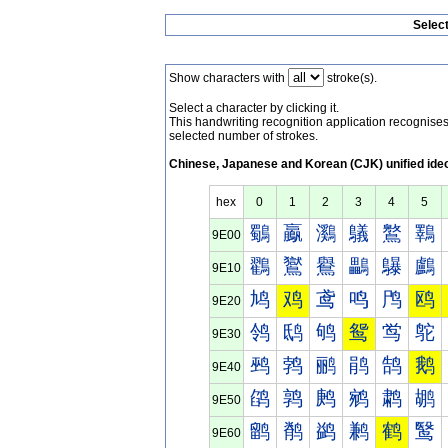
Selec
Show characters with
stroke(s).
Select a character by clicking it.
This handwriting recognition application recognis
selected number of strokes.
Chinese, Japanese and Korean (CJK) unified ide
hex
0
1
2
3
4
5
鸀
鸁
鸂
鸃
鸄
鸅
9E00
鸐
鸑
鸒
鸓
鸔
鸕
9E10
鸠
鸡
鸢
鸣
鸤
鸥
9E20
鸰
鸱
鸲
鸳
鸴
鸵
9E30
鹀
鹁
鹂
鹃
鹄
鹅
9E40
鹐
鹑
鹒
鹓
鹔
鹕
9E50
鹠
鹡
鹢
鹣
鹤
鹥
9E60