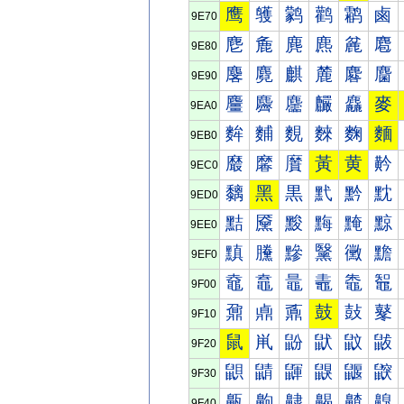
鹰
鹱
鹲
鹳
鹴
鹵
9E70
麀
麁
麂
麃
麄
麅
9E80
麐
麑
麒
麓
麔
麕
9E90
麠
麡
麢
麣
麤
麥
9EA0
麰
麱
麲
麳
麴
麵
9EB0
黀
黁
黂
黃
黄
黅
9EC0
黐
黑
黒
黓
黔
黕
9ED0
黠
黡
黢
黣
黤
黥
9EE0
黰
黱
黲
黳
黴
黵
9EF0
鼀
鼁
鼂
鼃
鼄
鼅
9F00
鼐
鼑
鼒
鼓
鼔
鼕
9F10
鼠
鼡
鼢
鼣
鼤
鼥
9F20
鼰
鼱
鼲
鼳
鼴
鼵
9F30
齀
齁
齂
齃
齄
齅
9F40