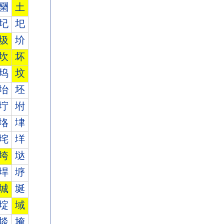
圞
土
圮
圯
圾
圿
坎
坏
坞
坟
坮
坯
坾
坿
垎
垏
垞
垟
垮
垯
垾
垿
城
埏
埞
域
埮
埯