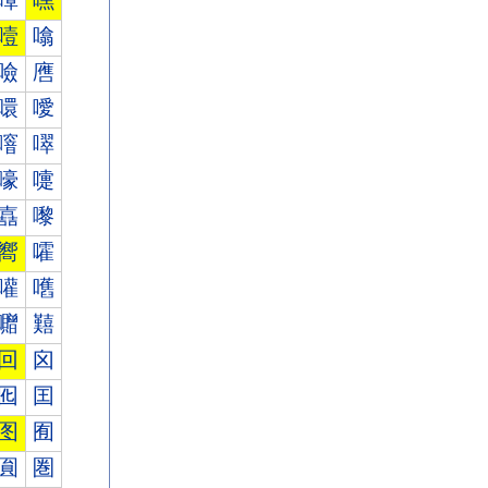
嘾
嘿
噎
噏
噞
噟
噮
噯
噾
噿
嚎
嚏
嚞
嚟
嚮
嚯
嚾
嚿
囎
囏
回
囟
囮
囯
图
囿
圎
圏