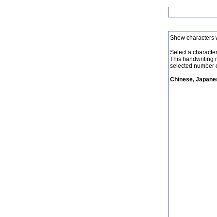
Show characters 
Select a character 
This handwriting 
selected number o
Chinese, Japanes