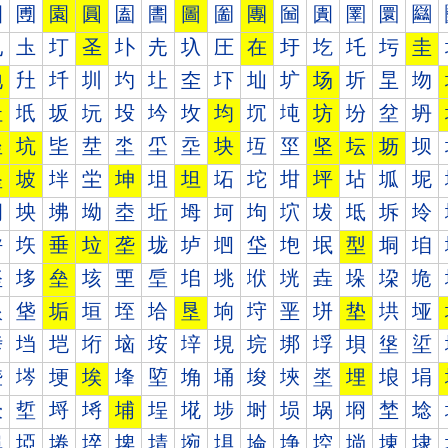
圐
圑
園
圓
圔
圕
圖
圗
團
圙
圚
圛
圜
圝
圠
圡
圢
圣
圤
圥
圦
圧
在
圩
圪
圫
圬
圭
地
圱
圲
圳
圴
圵
圶
圷
圸
圹
场
圻
圼
圽
址
坁
坂
坃
坄
坅
坆
均
坈
坉
坊
坋
坌
坍
坐
坑
坒
坓
坔
坕
坖
块
坘
坙
坚
坛
坜
坝
坠
坡
坢
坣
坤
坥
坦
坧
坨
坩
坪
坫
坬
坭
坰
坱
坲
坳
坴
坵
坶
坷
坸
坹
坺
坻
坼
坽
垀
垁
垂
垃
垄
垅
垆
垇
垈
垉
垊
型
垌
垍
垐
垑
垒
垓
垔
垕
垖
垗
垘
垙
垚
垛
垜
垝
垠
垡
垢
垣
垤
垥
垦
垧
垨
垩
垪
垫
垬
垭
垰
垱
垲
垳
垴
垵
垶
垷
垸
垹
垺
垻
垼
垽
埀
埁
埂
埃
埄
埅
埆
埇
埈
埉
埊
埋
埌
埍
埐
埑
埒
埓
埔
埕
埖
埗
埘
埙
埚
埛
埜
埝
埠
埡
埢
埣
埤
埥
埦
埧
埨
埩
埪
埫
埬
埭