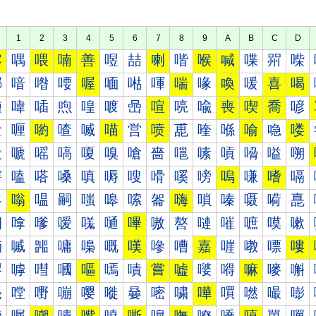
1
2
3
4
5
6
7
8
9
A
B
C
D
喀
喁
喂
喃
善
喅
喆
喇
喈
喉
喊
喋
喌
喍
喐
喑
喒
喓
喔
喕
喖
喗
喘
喙
喚
喛
喜
喝
喠
喡
喢
喣
喤
喥
喦
喧
喨
喩
喪
喫
喬
喭
喰
喱
喲
喳
喴
喵
営
喷
喸
喹
喺
喻
喼
喽
嗀
嗁
嗂
嗃
嗄
嗅
嗆
嗇
嗈
嗉
嗊
嗋
嗌
嗍
嗐
嗑
嗒
嗓
嗔
嗕
嗖
嗗
嗘
嗙
嗚
嗛
嗜
嗝
嗠
嗡
嗢
嗣
嗤
嗥
嗦
嗧
嗨
嗩
嗪
嗫
嗬
嗭
嗰
嗱
嗲
嗳
嗴
嗵
嗶
嗷
嗸
嗹
嗺
嗻
嗼
嗽
嘀
嘁
嘂
嘃
嘄
嘅
嘆
嘇
嘈
嘉
嘊
嘋
嘌
嘍
嘐
嘑
嘒
嘓
嘔
嘕
嘖
嘗
嘘
嘙
嘚
嘛
嘜
嘝
嘠
嘡
嘢
嘣
嘤
嘥
嘦
嘧
嘨
嘩
嘪
嘫
嘬
嘭