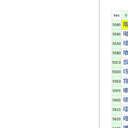
hex
0
5580
5590
55A0
55B0
55C0
55D0
55E0
55F0
5600
5610
5620