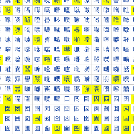
嘰
嘱
嘲
嘳
嘴
嘵
嘶
嘷
嘸
嘹
嘺
嘻
嘼
嘽
噀
噁
噂
噃
噄
噅
噆
噇
噈
噉
噊
噋
噌
噍
噐
噑
噒
噓
噔
噕
噖
噗
噘
噙
噚
噛
噜
噝
噠
噡
噢
噣
噤
噥
噦
噧
器
噩
噪
噫
噬
噭
噰
噱
噲
噳
噴
噵
噶
噷
噸
噹
噺
噻
噼
噽
嚀
嚁
嚂
嚃
嚄
嚅
嚆
嚇
嚈
嚉
嚊
嚋
嚌
嚍
嚐
嚑
嚒
嚓
嚔
嚕
嚖
嚗
嚘
嚙
嚚
嚛
嚜
嚝
嚠
嚡
嚢
嚣
嚤
嚥
嚦
嚧
嚨
嚩
嚪
嚫
嚬
嚭
嚰
嚱
嚲
嚳
嚴
嚵
嚶
嚷
嚸
嚹
嚺
嚻
嚼
嚽
囀
囁
囂
囃
囄
囅
囆
囇
囈
囉
囊
囋
囌
囍
囐
囑
囒
囓
囔
囕
囖
囗
囘
囙
囚
四
囜
囝
因
囡
团
団
囤
囥
囦
囧
囨
囩
囪
囫
囬
园
困
囱
囲
図
围
囵
囶
囷
囸
囹
固
囻
囼
国
圀
圁
圂
圃
圄
圅
圆
圇
圈
圉
圊
國
圌
圍