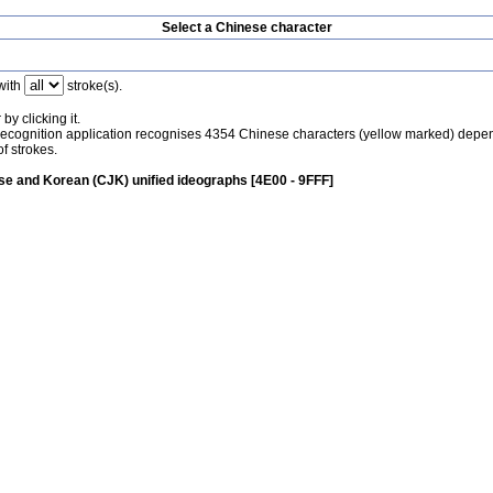
Select a Chinese character
with
stroke(s).
by clicking it.
recognition application recognises 4354 Chinese characters (yellow marked) depe
f strokes.
e and Korean (CJK) unified ideographs [4E00 - 9FFF]