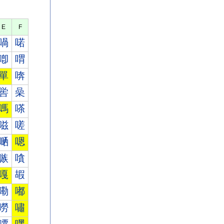
E
F
喎
喏
喞
喟
單
喯
喾
喿
嗎
嗏
嗞
嗟
嗮
嗯
嗾
嗿
嘎
嘏
嘞
嘟
嘮
嘯