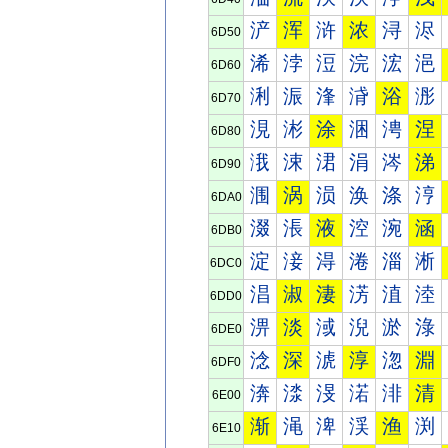
浐
浑
浒
浓
浔
浕
6D50
浠
浡
浢
浣
浤
浥
6D60
浰
浱
浲
浳
浴
浵
6D70
涀
涁
涂
涃
涄
涅
6D80
涐
涑
涒
涓
涔
涕
6D90
涠
涡
涢
涣
涤
涥
6DA0
涰
涱
液
涳
涴
涵
6DB0
淀
淁
淂
淃
淄
淅
6DC0
淐
淑
淒
淓
淔
淕
6DD0
淠
淡
淢
淣
淤
淥
6DE0
淰
深
淲
淳
淴
淵
6DF0
渀
渁
渂
渃
渄
清
6E00
渐
渑
渒
渓
渔
渕
6E10