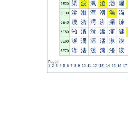
渠
渡
渢
渣
渤
渥
6E20
渰
渱
渲
渳
渴
渵
6E30
湀
湁
湂
湃
湄
湅
6E40
湐
湑
湒
湓
湔
湕
6E50
湠
湡
湢
湣
湤
湥
6E60
湰
湱
湲
湳
湴
湵
6E70
Pages:
1
2
3
4
5
6
7
8
9
10
11
12
[13]
14
15
16
17