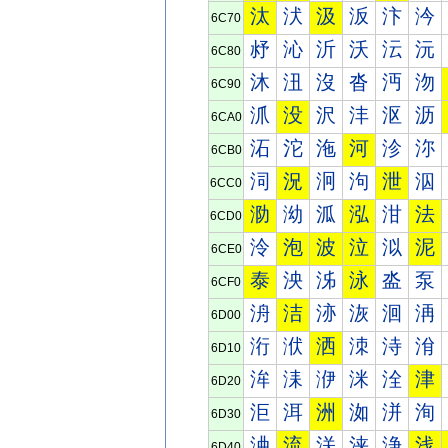
汰
汱
汲
汳
汴
汵
6C70
沀
沁
沂
沃
沄
沅
6C80
沐
沑
沒
沓
沔
沕
6C90
沠
没
沢
沣
沤
沥
6CA0
沰
沱
沲
河
沴
沵
6CB0
泀
況
泂
泃
泄
泅
6CC0
泐
泑
泒
泓
泔
法
6CD0
泠
泡
波
泣
泤
泥
6CE0
泰
泱
泲
泳
泴
泵
6CF0
洀
洁
洂
洃
洄
洅
6D00
洐
洑
洒
洓
洔
洕
6D10
洠
洡
洢
洣
洤
津
6D20
洰
洱
洲
洳
洴
洵
6D30
浀
流
浂
浃
浄
浅
6D40