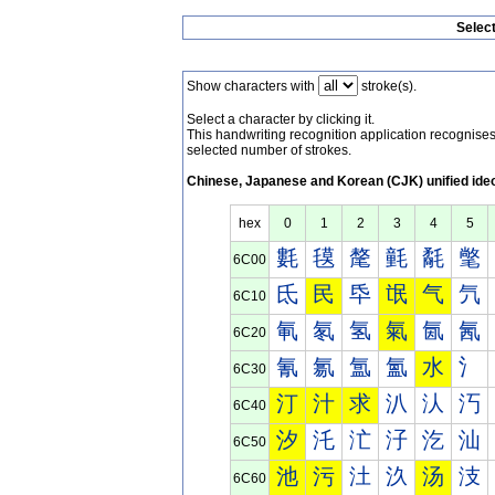
Selec
Show characters with
stroke(s).
Select a character by clicking it.
This handwriting recognition application recognis
selected number of strokes.
Chinese, Japanese and Korean (CJK) unified ide
hex
0
1
2
3
4
5
氀
氁
氂
氃
氄
氅
6C00
氐
民
氒
氓
气
氕
6C10
氠
氡
氢
氣
氤
氥
6C20
氰
氱
氲
氳
水
氵
6C30
汀
汁
求
汃
汄
汅
6C40
汐
汑
汒
汓
汔
汕
6C50
池
污
汢
汣
汤
汥
6C60