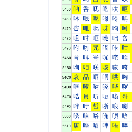
呐
呑
呒
呓
呔
呕
5450
呠
呡
呢
呣
呤
呥
5460
呰
呱
呲
味
呴
呵
5470
咀
咁
咂
咃
咄
咅
5480
咐
咑
咒
咓
咔
咕
5490
咠
咡
咢
咣
咤
咥
54A0
咰
咱
咲
咳
咴
咵
54B0
哀
品
哂
哃
哄
哅
54C0
哐
哑
哒
哓
哔
哕
54D0
哠
員
哢
哣
哤
哥
54E0
哰
哱
哲
哳
哴
哵
54F0
唀
唁
唂
唃
唄
唅
5500
唐
唑
唒
唓
唔
唕
5510