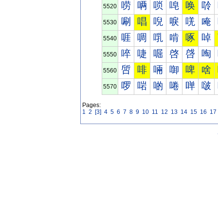
唠
唡
唢
唣
唤
唥
5520
唰
唱
唲
唳
唴
唵
5530
啀
啁
啂
啃
啄
啅
5540
啐
啑
啒
啓
啔
啕
5550
啠
啡
啢
啣
啤
啥
5560
啰
啱
啲
啳
啴
啵
5570
Pages:
1
2
[3]
4
5
6
7
8
9
10
11
12
13
14
15
16
17