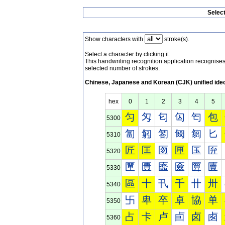
Selec
Show characters with
stroke(s).
Select a character by clicking it.
This handwriting recognition application recognis
selected number of strokes.
Chinese, Japanese and Korean (CJK) unified ide
hex
0
1
2
3
4
5
匀
匁
匂
匃
匄
包
5300
匐
匑
匒
匓
匔
匕
5310
匠
匡
匢
匣
匤
匥
5320
匰
匱
匲
匳
匴
匵
5330
區
十
卂
千
卄
卅
5340
卐
卑
卒
卓
協
单
5350
占
卡
卢
卣
卤
卥
5360