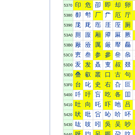
印
危
卲
即
却
卵
5370
厀
厁
厂
厃
厄
厅
5380
厐
厑
厒
厓
厔
厕
5390
厠
厡
厢
厣
厤
厥
53A0
厰
厱
厲
厳
厴
厵
53B0
叀
叁
参
參
叄
叅
53C0
叐
发
叒
叓
叔
叕
53D0
叠
叡
叢
口
古
句
53E0
台
叱
史
右
叴
叵
53F0
吀
吁
吂
吃
各
吅
5400
吐
向
吒
吓
吔
吕
5410
吠
吡
吢
吣
吤
吥
5420
吰
吱
吲
吳
吴
吵
5430
呀
呁
呂
呃
呄
呅
5440