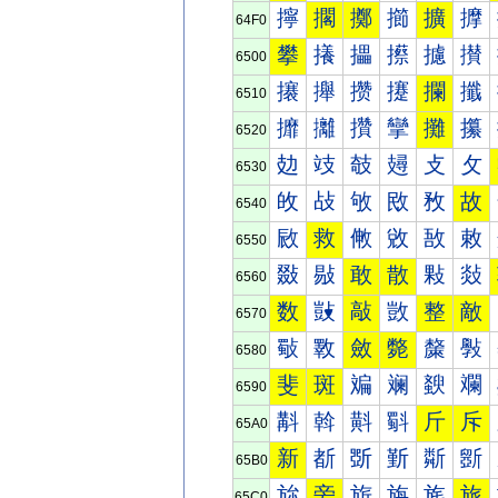
擰
擱
擲
擳
擴
擵
64F0
攀
攁
攂
攃
攄
攅
6500
攐
攑
攒
攓
攔
攕
6510
攠
攡
攢
攣
攤
攥
6520
攰
攱
攲
攳
攴
攵
6530
敀
敁
敂
敃
敄
故
6540
敐
救
敒
敓
敔
敕
6550
敠
敡
敢
散
敤
敥
6560
数
敱
敲
敳
整
敵
6570
斀
斁
斂
斃
斄
斅
6580
斐
斑
斒
斓
斔
斕
6590
斠
斡
斢
斣
斤
斥
65A0
新
斱
斲
斳
斴
斵
65B0
旀
旁
旂
旃
旄
旅
65C0