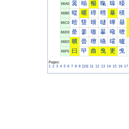
暠
暡
暢
暣
暤
暥
66A0
暰
暱
暲
暳
暴
暵
66B0
曀
曁
曂
曃
曄
曅
66C0
曐
曑
曒
曓
曔
曕
66D0
曠
曡
曢
曣
曤
曥
66E0
曰
曱
曲
曳
更
曵
66F0
Pages:
1
2
3
4
5
6
7
8
9
[10]
11
12
13
14
15
16
17