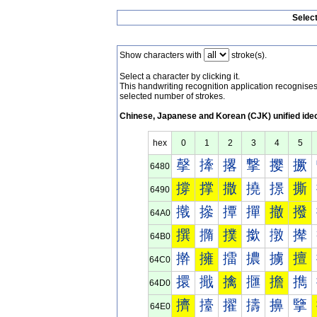
Selec
Show characters with
stroke(s).
Select a character by clicking it.
This handwriting recognition application recognis
selected number of strokes.
Chinese, Japanese and Korean (CJK) unified ide
hex
0
1
2
3
4
5
撀
撁
撂
撃
撄
撅
6480
撐
撑
撒
撓
撔
撕
6490
撠
撡
撢
撣
撤
撥
64A0
撰
撱
撲
撳
撴
撵
64B0
擀
擁
擂
擃
擄
擅
64C0
擐
擑
擒
擓
擔
擕
64D0
擠
擡
擢
擣
擤
擥
64E0