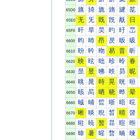
旐
旑
旒
旓
旔
旕
65D0
无
旡
既
旣
旤
日
65E0
旰
旱
旲
旳
旴
旵
65F0
昀
昁
昂
昃
昄
昅
6600
昐
昑
昒
易
昔
昕
6610
映
昡
昢
昣
昤
春
6620
昰
昱
昲
昳
昴
昵
6630
晀
晁
時
晃
晄
晅
6640
晐
晑
晒
晓
晔
晕
6650
晠
晡
晢
晣
晤
晥
6660
晰
晱
晲
晳
晴
晵
6670
暀
暁
暂
暃
暄
暅
6680
暐
暑
暒
暓
暔
暕
6690