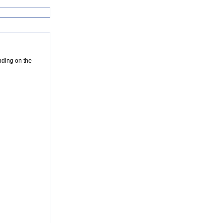
nding on the