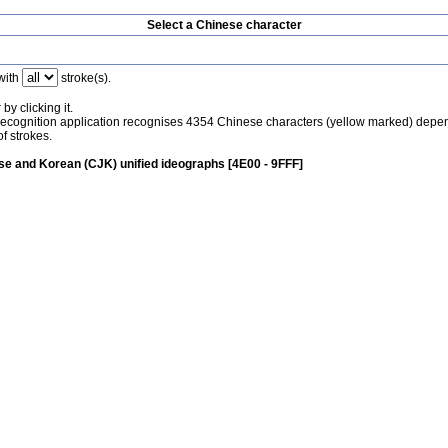
Select a Chinese character
with
stroke(s).
by clicking it.
recognition application recognises 4354 Chinese characters (yellow marked) depe
f strokes.
e and Korean (CJK) unified ideographs [4E00 - 9FFF]