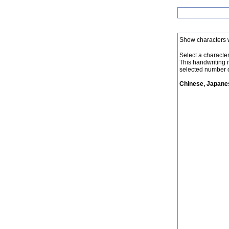
Show characters 
Select a character 
This handwriting 
selected number o
Chinese, Japanes