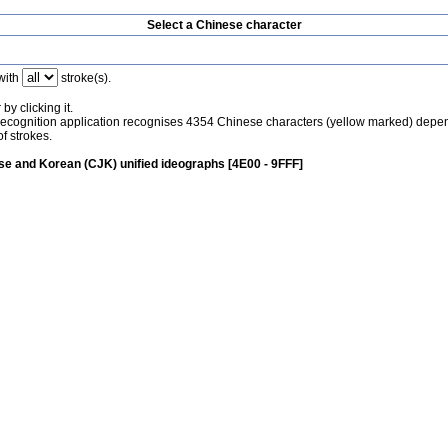
Select a Chinese character
with
stroke(s).
by clicking it.
recognition application recognises 4354 Chinese characters (yellow marked) depe
f strokes.
e and Korean (CJK) unified ideographs [4E00 - 9FFF]