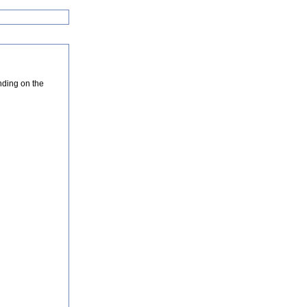
nding on the