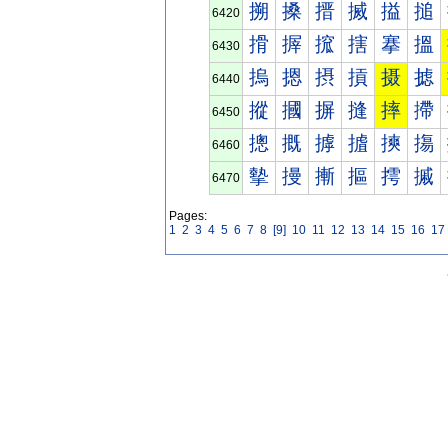
搠
搡
搢
搣
搤
搥
6420
搰
搱
搲
搳
搴
搵
6430
摀
摁
摂
摃
摄
摅
6440
摐
摑
摒
摓
摔
摕
6450
摠
摡
摢
摣
摤
摥
6460
摰
摱
摲
摳
摴
摵
6470
Pages:
1
2
3
4
5
6
7
8
[9]
10
11
12
13
14
15
16
17