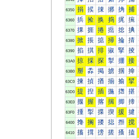
捐
捑
捒
捓
捔
捕
6350
捠
捡
换
捣
捤
捥
6360
捰
捱
捲
捳
捴
捵
6370
掀
掁
掂
掃
掄
掅
6380
掐
掑
排
掓
掔
掕
6390
掠
採
探
掣
掤
接
63A0
掰
掱
掲
掳
掴
掵
63B0
揀
揁
揂
揃
揄
揅
63C0
提
揑
插
揓
揔
揕
63D0
揠
握
揢
揣
揤
揥
63E0
揰
揱
揲
揳
援
揵
63F0
搀
搁
搂
搃
搄
搅
6400
搐
搑
搒
搓
搔
搕
6410