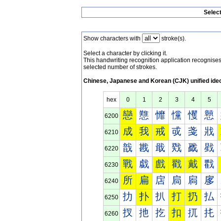
Selec
Show characters with
stroke(s).
Select a character by clicking it.
This handwriting recognition application recognis
selected number of strokes.
Chinese, Japanese and Korean (CJK) unified ide
hex
0
1
2
3
4
5
戀
戁
戂
戃
戄
戅
6200
成
我
戒
戓
戔
戕
6210
戠
戡
戢
戣
戤
戥
6220
戰
戱
戲
戳
戴
戵
6230
所
扁
扂
扃
扄
扅
6240
扐
扑
扒
打
扔
払
6250
扠
扡
扢
扣
扤
扥
6260