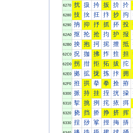
扰
扱
扲
扳
扴
扵
6270
技
抁
抂
抃
抄
抅
6280
抐
抑
抒
抓
抔
投
6290
抠
抡
抢
抣
护
报
62A0
抰
抱
抲
抳
抴
抵
62B0
拀
拁
拂
拃
拄
担
62C0
拐
拑
拒
拓
拔
拕
62D0
拠
拡
拢
拣
拤
拥
62E0
拰
拱
拲
拳
拴
拵
62F0
挀
持
挂
挃
挄
挅
6300
挐
挑
挒
挓
挔
挕
6310
挠
挡
挢
挣
挤
挥
6320
挰
挱
挲
挳
挴
挵
6330
捀
捁
捂
捃
捄
捅
6340