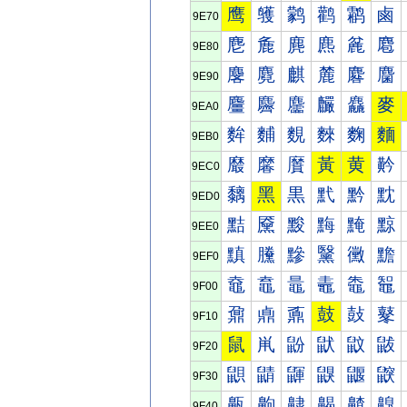
鹰
鹱
鹲
鹳
鹴
鹵
9E70
麀
麁
麂
麃
麄
麅
9E80
麐
麑
麒
麓
麔
麕
9E90
麠
麡
麢
麣
麤
麥
9EA0
麰
麱
麲
麳
麴
麵
9EB0
黀
黁
黂
黃
黄
黅
9EC0
黐
黑
黒
黓
黔
黕
9ED0
黠
黡
黢
黣
黤
黥
9EE0
黰
黱
黲
黳
黴
黵
9EF0
鼀
鼁
鼂
鼃
鼄
鼅
9F00
鼐
鼑
鼒
鼓
鼔
鼕
9F10
鼠
鼡
鼢
鼣
鼤
鼥
9F20
鼰
鼱
鼲
鼳
鼴
鼵
9F30
齀
齁
齂
齃
齄
齅
9F40