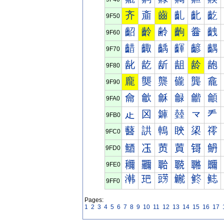
齐
齑
齒
齓
齔
齕
9F50
齠
齡
齢
齣
齤
齥
9F60
齰
齱
齲
齳
齴
齵
9F70
龀
龁
龂
龃
龄
龅
9F80
龐
龑
龒
龓
龔
龕
9F90
龠
龡
龢
龣
龤
龥
9FA0
龰
龱
龲
龳
龴
龵
9FB0
鿀
鿁
鿂
鿃
鿄
鿅
9FC0
鿐
鿑
鿒
鿓
鿔
鿕
9FD0
鿠
鿡
鿢
鿣
鿤
鿥
9FE0
鿰
鿱
鿲
鿳
鿴
鿵
9FF0
Pages:
1
2
3
4
5
6
7
8
9
10
11
12
13
14
15
16
17