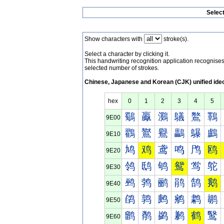
Selec
Show characters with
stroke(s).
Select a character by clicking it.
This handwriting recognition application recognis
selected number of strokes.
Chinese, Japanese and Korean (CJK) unified ide
hex
0
1
2
3
4
5
鸀
鸁
鸂
鸃
鸄
鸅
9E00
鸐
鸑
鸒
鸓
鸔
鸕
9E10
鸠
鸡
鸢
鸣
鸤
鸥
9E20
鸰
鸱
鸲
鸳
鸴
鸵
9E30
鹀
鹁
鹂
鹃
鹄
鹅
9E40
鹐
鹑
鹒
鹓
鹔
鹕
9E50
鹠
鹡
鹢
鹣
鹤
鹥
9E60