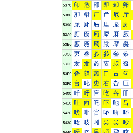
印
危
卲
即
却
卵
5370
厀
厁
厂
厃
厄
厅
5380
厐
厑
厒
厓
厔
厕
5390
厠
厡
厢
厣
厤
厥
53A0
厰
厱
厲
厳
厴
厵
53B0
叀
叁
参
參
叄
叅
53C0
叐
发
叒
叓
叔
叕
53D0
叠
叡
叢
口
古
句
53E0
台
叱
史
右
叴
叵
53F0
吀
吁
吂
吃
各
吅
5400
吐
向
吒
吓
吔
吕
5410
吠
吡
吢
吣
吤
吥
5420
吰
吱
吲
吳
吴
吵
5430
呀
呁
呂
呃
呄
呅
5440