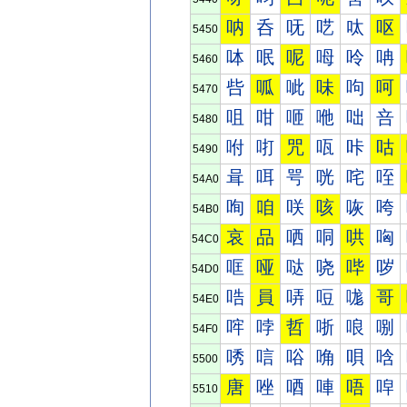
呐
呑
呒
呓
呔
呕
5450
呠
呡
呢
呣
呤
呥
5460
呰
呱
呲
味
呴
呵
5470
咀
咁
咂
咃
咄
咅
5480
咐
咑
咒
咓
咔
咕
5490
咠
咡
咢
咣
咤
咥
54A0
咰
咱
咲
咳
咴
咵
54B0
哀
品
哂
哃
哄
哅
54C0
哐
哑
哒
哓
哔
哕
54D0
哠
員
哢
哣
哤
哥
54E0
哰
哱
哲
哳
哴
哵
54F0
唀
唁
唂
唃
唄
唅
5500
唐
唑
唒
唓
唔
唕
5510