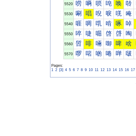
唠
唡
唢
唣
唤
唥
5520
唰
唱
唲
唳
唴
唵
5530
啀
啁
啂
啃
啄
啅
5540
啐
啑
啒
啓
啔
啕
5550
啠
啡
啢
啣
啤
啥
5560
啰
啱
啲
啳
啴
啵
5570
Pages:
1
2
[3]
4
5
6
7
8
9
10
11
12
13
14
15
16
17