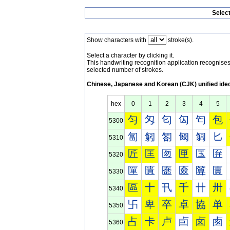
Selec
Show characters with
stroke(s).
Select a character by clicking it.
This handwriting recognition application recognis
selected number of strokes.
Chinese, Japanese and Korean (CJK) unified ide
hex
0
1
2
3
4
5
匀
匁
匂
匃
匄
包
5300
匐
匑
匒
匓
匔
匕
5310
匠
匡
匢
匣
匤
匥
5320
匰
匱
匲
匳
匴
匵
5330
區
十
卂
千
卄
卅
5340
卐
卑
卒
卓
協
单
5350
占
卡
卢
卣
卤
卥
5360