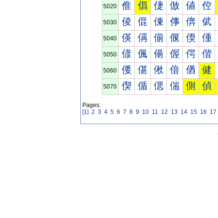
倠
倡
倢
倣
値
倥
5020
倰
倱
倲
倳
倴
倵
5030
偀
偁
偂
偃
偄
偅
5040
偐
偑
偒
偓
偔
偕
5050
偠
偡
偢
偣
偤
健
5060
偰
偱
偲
偳
側
偵
5070
Pages:
[1]
2
3
4
5
6
7
8
9
10
11
12
13
14
15
16
17