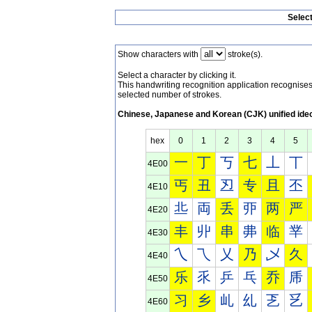
Selec
Show characters with
stroke(s).
Select a character by clicking it.
This handwriting recognition application recognis
selected number of strokes.
Chinese, Japanese and Korean (CJK) unified ide
hex
0
1
2
3
4
5
一
丁
丂
七
丄
丅
4E00
丐
丑
丒
专
且
丕
4E10
丠
両
丢
丣
两
严
4E20
丰
丱
串
丳
临
丵
4E30
乀
乁
乂
乃
乄
久
4E40
乐
乑
乒
乓
乔
乕
4E50
习
乡
乢
乣
乤
乥
4E60