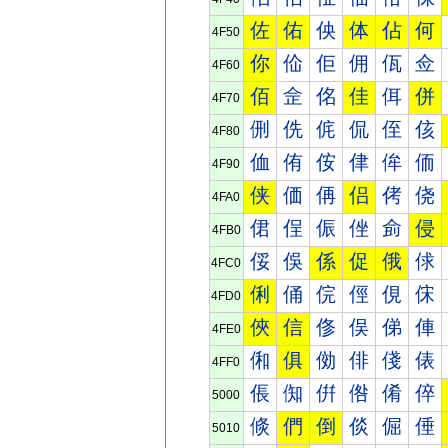
佐
佑
佒
体
佔
何
4F50
你
佡
佢
佣
佤
佥
4F60
佰
佱
佲
佳
佴
併
4F70
侀
侁
侂
侃
侄
侅
4F80
侐
侑
侒
侓
侔
侕
4F90
侠
価
侢
侣
侤
侥
4FA0
侰
侱
侲
侳
侴
侵
4FB0
俀
俁
係
促
俄
俅
4FC0
俐
俑
俒
俓
俔
俕
4FD0
俠
信
俢
俣
俤
俥
4FE0
俰
俱
俲
俳
俴
俵
4FF0
倀
倁
倂
倃
倄
倅
5000
倐
們
倒
倓
倔
倕
5010