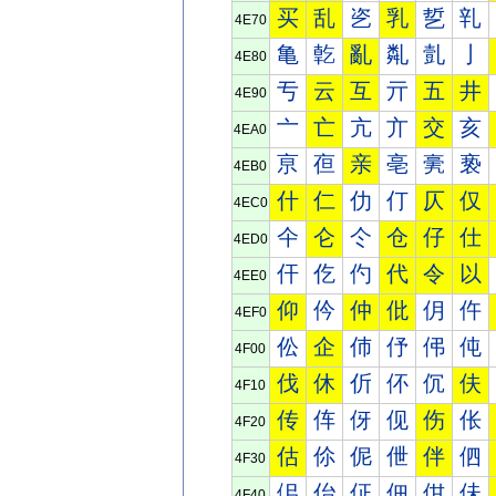
买
乱
乲
乳
乴
乵
4E70
亀
亁
亂
亃
亄
亅
4E80
亐
云
互
亓
五
井
4E90
亠
亡
亢
亣
交
亥
4EA0
亰
亱
亲
亳
亴
亵
4EB0
什
仁
仂
仃
仄
仅
4EC0
仐
仑
仒
仓
仔
仕
4ED0
仠
仡
仢
代
令
以
4EE0
仰
仱
仲
仳
仴
仵
4EF0
伀
企
伂
伃
伄
伅
4F00
伐
休
伒
伓
伔
伕
4F10
传
伡
伢
伣
伤
伥
4F20
估
伱
伲
伳
伴
伵
4F30
佀
佁
佂
佃
佄
佅
4F40