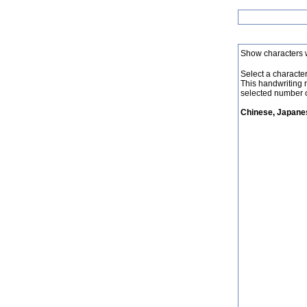
Show characters 
Select a character 
This handwriting 
selected number o
Chinese, Japanes