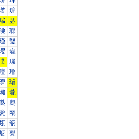
琾
琿
瑎
瑏
瑞
瑟
瑮
瑯
瑾
瑿
璎
璏
璞
璟
璮
璯
璾
璿
瓎
瓏
瓞
瓟
瓮
瓯
瓾
瓿
甎
甏