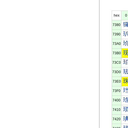
hex
0
7380
7390
73A0
73B0
73C0
73D0
73E0
73F0
7400
7410
7420