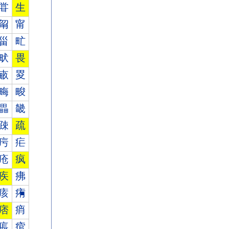
甞
生
甮
甯
甾
甿
畎
畏
畞
畟
畮
畯
畾
畿
疎
疏
疞
疟
疮
疯
疾
疿
痎
痏
痞
痟
痮
痯