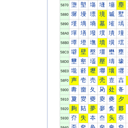
塰
塱
塲
塳
塴
塵
5870
墀
墁
墂
境
墄
墅
5880
墐
墑
墒
墓
墔
墕
5890
墠
墡
墢
墣
墤
墥
58A0
墰
墱
墲
墳
墴
墵
58B0
壀
壁
壂
壃
壄
壅
58C0
壐
壑
壒
壓
壔
壕
58D0
壠
壡
壢
壣
壤
壥
58E0
声
壱
売
壳
壴
壵
58F0
夀
夁
夂
夃
处
夅
5900
夐
夑
夒
夓
夔
夕
5910
夠
夡
夢
夣
夤
夥
5920
夰
失
夲
夳
头
夵
5930
奀
奁
奂
奃
奄
奅
5940