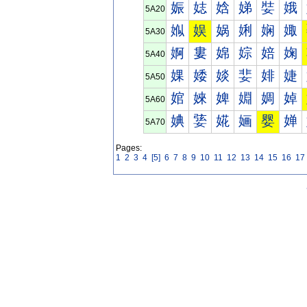
娠
娡
娢
娣
娤
娥
5A20
娰
娱
娲
娳
娴
娵
5A30
婀
婁
婂
婃
婄
婅
5A40
婐
婑
婒
婓
婔
婕
5A50
婠
婡
婢
婣
婤
婥
5A60
婰
婱
婲
婳
婴
婵
5A70
Pages:
1
2
3
4
[5]
6
7
8
9
10
11
12
13
14
15
16
17