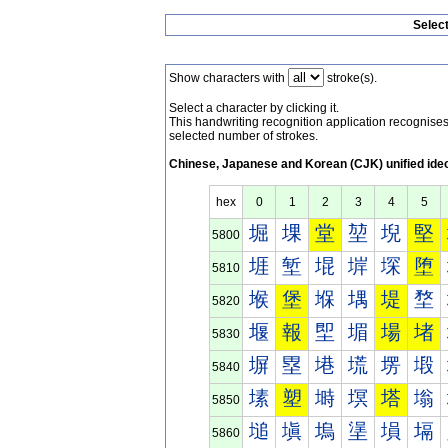
Selec
Show characters with
stroke(s).
Select a character by clicking it.
This handwriting recognition application recognis
selected number of strokes.
Chinese, Japanese and Korean (CJK) unified ide
hex
0
1
2
3
4
5
堀
堁
堂
堃
堄
堅
5800
堐
堑
堒
堓
堔
堕
5810
堠
堡
堢
堣
堤
堥
5820
堰
報
堲
堳
場
堵
5830
塀
塁
塂
塃
塄
塅
5840
塐
塑
塒
塓
塔
塕
5850
塠
塡
塢
塣
塤
塥
5860