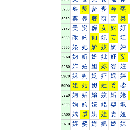
奐
契
奒
奓
奔
奕
5950
奠
奡
奢
奣
奤
奥
5960
奰
奱
奲
女
奴
奵
5970
妀
妁
如
妃
妄
妅
5980
妐
妑
妒
妓
妔
妕
5990
妠
妡
妢
妣
妤
妥
59A0
妰
妱
妲
妳
妴
妵
59B0
姀
姁
姂
姃
姄
姅
59C0
姐
姑
姒
姓
委
姕
59D0
姠
姡
姢
姣
姤
姥
59E0
姰
姱
姲
姳
姴
姵
59F0
娀
威
娂
娃
娄
娅
5A00
娐
娑
娒
娓
娔
娕
5A10