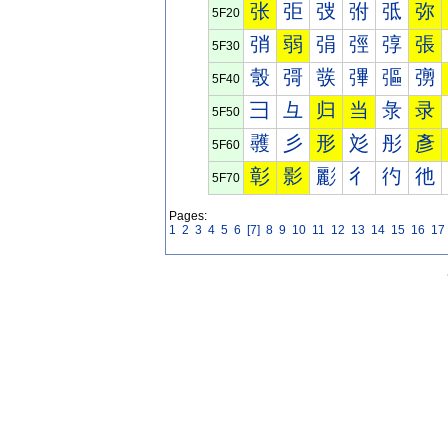
张
弡
弢
弣
弤
弥
5F20
弰
弱
弲
弳
弴
張
5F30
彀
彁
彂
彃
彄
彅
5F40
彐
彑
归
当
彔
录
5F50
彠
彡
形
彣
彤
彥
5F60
彰
影
彲
彳
彴
彵
5F70
Pages:
1
2
3
4
5
6
[7]
8
9
10
11
12
13
14
15
16
17