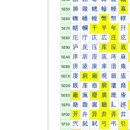
幐
幑
幒
幓
幔
幕
5E50
幠
幡
幢
幣
幤
幥
5E60
幰
幱
干
平
年
幵
5E70
庀
庁
庂
広
庄
庅
5E80
庐
庑
庒
库
应
底
5E90
庠
庡
庢
庣
庤
庥
5EA0
庰
庱
庲
庳
庴
庵
5EB0
廀
廁
廂
廃
廄
廅
5EC0
廐
廑
廒
廓
廔
廕
5ED0
廠
廡
廢
廣
廤
廥
5EE0
廰
廱
廲
廳
廴
廵
5EF0
开
弁
异
弃
弄
弅
5F00
弐
弑
弒
弓
弔
引
5F10