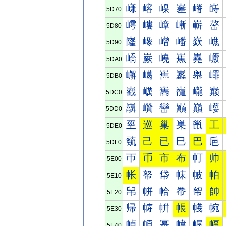
嵰
嵱
嵲
嵳
嵴
嵵
5D70
嶀
嶁
嶂
嶃
嶄
嶅
5D80
嶐
嶑
嶒
嶓
嶔
嶕
5D90
嶠
嶡
嶢
嶣
嶤
嶥
5DA0
嶰
嶱
嶲
嶳
嶴
嶵
5DB0
巀
巁
巂
巃
巄
巅
5DC0
巐
巑
巒
巓
巔
巕
5DD0
巠
巡
巢
巣
巤
工
5DE0
巰
己
已
巳
巴
巵
5DF0
帀
币
市
布
帄
帅
5E00
帐
帑
帒
帓
帔
帕
5E10
帠
帡
帢
帣
帤
帥
5E20
帰
帱
帲
帳
帴
帵
5E30
幀
幁
幂
幃
幄
幅
5E40