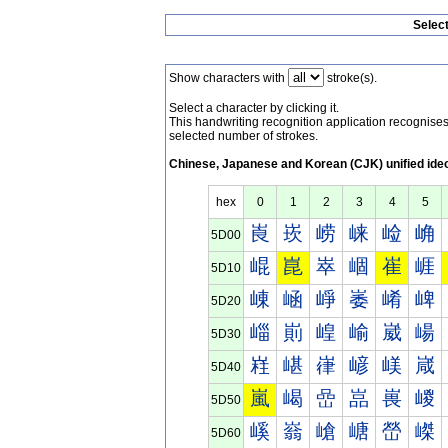
Selec
Show characters with
stroke(s).
Select a character by clicking it.
This handwriting recognition application recognis
selected number of strokes.
Chinese, Japanese and Korean (CJK) unified ide
hex
0
1
2
3
4
5
崀
崁
崂
崃
崄
崅
5D00
崐
崑
崒
崓
崔
崕
5D10
崠
崡
崢
崣
崤
崥
5D20
崰
崱
崲
崳
崴
崵
5D30
嵀
嵁
嵂
嵃
嵄
嵅
5D40
嵐
嵑
嵒
嵓
嵔
嵕
5D50
嵠
嵡
嵢
嵣
嵤
嵥
5D60