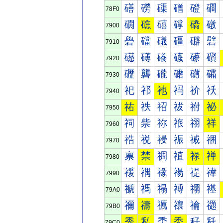
磰
磱
磲
磳
磴
磵
78F0
礀
礁
礂
礃
礄
礅
7900
礐
礑
礒
礓
礔
礕
7910
礠
礡
礢
礣
礤
礥
7920
礰
礱
礲
礳
礴
礵
7930
祀
祁
祂
祃
祄
祅
7940
祐
祑
祒
祓
祔
祕
7950
祠
祡
祢
祣
祤
祥
7960
祰
祱
祲
祳
祴
祵
7970
禀
禁
禂
禃
禄
禅
7980
禐
禑
禒
禓
禔
禕
7990
禠
禡
禢
禣
禤
禥
79A0
禰
禱
禲
禳
禴
禵
79B0
秀
私
秂
秃
秄
秅
79C0