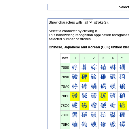
Selec
Show characters with
stroke(s).
Select a character by clicking it.
This handwriting recognition application recognis
selected number of strokes.
Chinese, Japanese and Korean (CJK) unified ide
hex
0
1
2
3
4
5
碀
碁
碂
碃
碄
碅
7880
碐
碑
碒
碓
碔
碕
7890
碠
碡
碢
碣
碤
碥
78A0
碰
碱
碲
碳
碴
碵
78B0
磀
磁
磂
磃
磄
磅
78C0
磐
磑
磒
磓
磔
磕
78D0
磠
磡
磢
磣
磤
磥
78E0