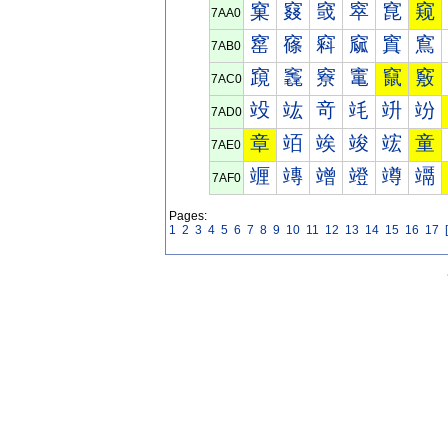
窠
窡
窢
窣
窤
窥
7AA0
窰
窱
窲
窳
窴
窵
7AB0
竀
竁
竂
竃
竄
竅
7AC0
竐
竑
竒
竓
竔
竕
7AD0
章
竡
竢
竣
竤
童
7AE0
竰
竱
竲
竳
竴
竵
7AF0
Pages:
1
2
3
4
5
6
7
8
9
10
11
12
13
14
15
16
17