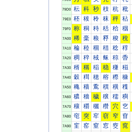
秐
科
秒
秓
秔
秕
79D0
秠
秡
秢
秣
秤
秥
79E0
称
秱
秲
秳
秴
秵
79F0
稀
稁
稂
稃
稄
稅
7A00
稐
稑
稒
稓
稔
稕
7A10
稠
稡
稢
稣
稤
稥
7A20
稰
稱
稲
稳
稴
稵
7A30
穀
穁
穂
穃
穄
穅
7A40
穐
穑
穒
穓
穔
穕
7A50
穠
穡
穢
穣
穤
穥
7A60
穰
穱
穲
穳
穴
穵
7A70
窀
突
窂
窃
窄
窅
7A80
窐
窑
窒
窓
窔
窕
7A90