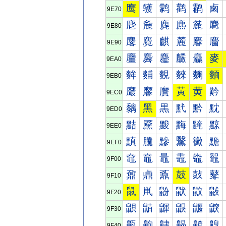
鹰
鹱
鹲
鹳
鹴
鹵
9E70
麀
麁
麂
麃
麄
麅
9E80
麐
麑
麒
麓
麔
麕
9E90
麠
麡
麢
麣
麤
麥
9EA0
麰
麱
麲
麳
麴
麵
9EB0
黀
黁
黂
黃
黄
黅
9EC0
黐
黑
黒
黓
黔
黕
9ED0
黠
黡
黢
黣
黤
黥
9EE0
黰
黱
黲
黳
黴
黵
9EF0
鼀
鼁
鼂
鼃
鼄
鼅
9F00
鼐
鼑
鼒
鼓
鼔
鼕
9F10
鼠
鼡
鼢
鼣
鼤
鼥
9F20
鼰
鼱
鼲
鼳
鼴
鼵
9F30
齀
齁
齂
齃
齄
齅
9F40