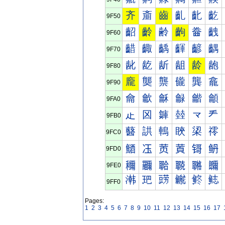
齐
齑
齒
齓
齔
齕
9F50
齠
齡
齢
齣
齤
齥
9F60
齰
齱
齲
齳
齴
齵
9F70
龀
龁
龂
龃
龄
龅
9F80
龐
龑
龒
龓
龔
龕
9F90
龠
龡
龢
龣
龤
龥
9FA0
龰
龱
龲
龳
龴
龵
9FB0
鿀
鿁
鿂
鿃
鿄
鿅
9FC0
鿐
鿑
鿒
鿓
鿔
鿕
9FD0
鿠
鿡
鿢
鿣
鿤
鿥
9FE0
鿰
鿱
鿲
鿳
鿴
鿵
9FF0
Pages:
1
2
3
4
5
6
7
8
9
10
11
12
13
14
15
16
17