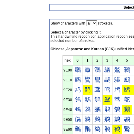
Selec
Show characters with
stroke(s).
Select a character by clicking it.
This handwriting recognition application recognis
selected number of strokes.
Chinese, Japanese and Korean (CJK) unified ide
hex
0
1
2
3
4
5
鸀
鸁
鸂
鸃
鸄
鸅
9E00
鸐
鸑
鸒
鸓
鸔
鸕
9E10
鸠
鸡
鸢
鸣
鸤
鸥
9E20
鸰
鸱
鸲
鸳
鸴
鸵
9E30
鹀
鹁
鹂
鹃
鹄
鹅
9E40
鹐
鹑
鹒
鹓
鹔
鹕
9E50
鹠
鹡
鹢
鹣
鹤
鹥
9E60