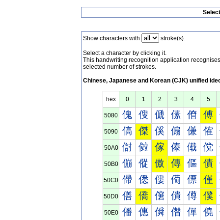
Selec
Show characters with
stroke(s).
Select a character by clicking it.
This handwriting recognition application recognis
selected number of strokes.
Chinese, Japanese and Korean (CJK) unified ide
hex
0
1
2
3
4
5
傀
傁
傂
傃
傄
傅
5080
傐
傑
傒
傓
傔
傕
5090
傠
傡
傢
傣
傤
傥
50A0
傰
傱
傲
傳
傴
債
50B0
僀
僁
僂
僃
僄
僅
50C0
僐
僑
僒
僓
僔
僕
50D0
僠
僡
僢
僣
僤
僥
50E0