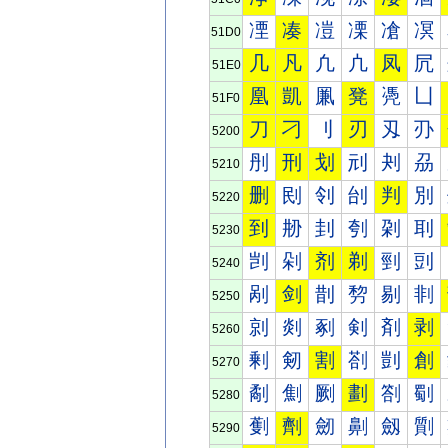
凐
凑
凒
凓
凔
凕
51D0
几
凡
凢
凣
凤
凥
51E0
凰
凱
凲
凳
凴
凵
51F0
刀
刁
刂
刃
刄
刅
5200
刐
刑
划
刓
刔
刕
5210
删
刡
刢
刣
判
別
5220
到
刱
刲
刳
刴
刵
5230
剀
剁
剂
剃
剄
剅
5240
剐
剑
剒
剓
剔
剕
5250
剠
剡
剢
剣
剤
剥
5260
剰
剱
割
剳
剴
創
5270
劀
劁
劂
劃
劄
劅
5280
劐
劑
劒
劓
劔
劕
5290