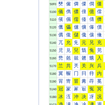
僰
僱
僲
僳
僴
僵
50F0
儀
儁
儂
儃
億
儅
5100
儐
儑
儒
儓
儔
儕
5110
儠
儡
儢
儣
儤
儥
5120
儰
儱
儲
儳
儴
儵
5130
兀
允
兂
元
兄
充
5140
児
兑
兒
兓
兔
兕
5150
兠
兡
兢
兣
兤
入
5160
兰
共
兲
关
兴
兵
5170
冀
冁
冂
冃
冄
内
5180
冐
冑
冒
冓
冔
冕
5190
冠
冡
冢
冣
冤
冥
51A0
冰
冱
冲
决
冴
况
51B0
净
凁
凂
凃
凄
凅
51C0