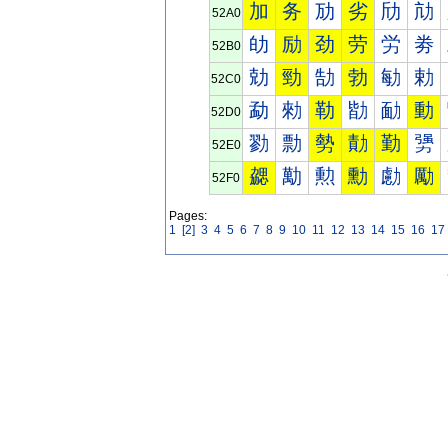
加
务
劢
劣
劤
劥
52A0
劰
励
劲
劳
労
劵
52B0
勀
勁
勂
勃
勄
勅
52C0
勐
勑
勒
勓
勔
動
52D0
勠
勡
勢
勣
勤
勥
52E0
勰
勱
勲
勳
勴
勵
52F0
Pages:
1
[2]
3
4
5
6
7
8
9
10
11
12
13
14
15
16
17