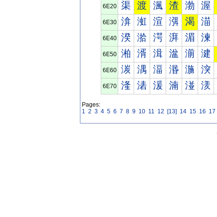
渠
渡
渢
渣
渤
渥
6E20
渰
渱
渲
渳
渴
渵
6E30
湀
湁
湂
湃
湄
湅
6E40
湐
湑
湒
湓
湔
湕
6E50
湠
湡
湢
湣
湤
湥
6E60
湰
湱
湲
湳
湴
湵
6E70
Pages:
1
2
3
4
5
6
7
8
9
10
11
12
[13]
14
15
16
17