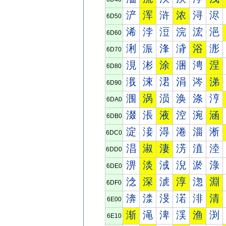
浐
浑
浒
浓
浔
浕
6D50
浠
浡
浢
浣
浤
浥
6D60
浰
浱
浲
浳
浴
浵
6D70
涀
涁
涂
涃
涄
涅
6D80
涐
涑
涒
涓
涔
涕
6D90
涠
涡
涢
涣
涤
涥
6DA0
涰
涱
液
涳
涴
涵
6DB0
淀
淁
淂
淃
淄
淅
6DC0
淐
淑
淒
淓
淔
淕
6DD0
淠
淡
淢
淣
淤
淥
6DE0
淰
深
淲
淳
淴
淵
6DF0
渀
渁
渂
渃
渄
清
6E00
渐
渑
渒
渓
渔
渕
6E10