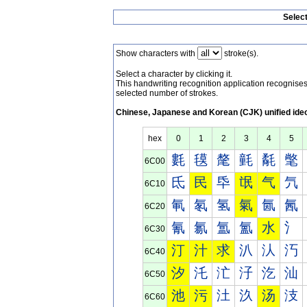
Selec
Show characters with
stroke(s).
Select a character by clicking it.
This handwriting recognition application recognis
selected number of strokes.
Chinese, Japanese and Korean (CJK) unified ide
hex
0
1
2
3
4
5
氀
氁
氂
氃
氄
氅
6C00
氐
民
氒
氓
气
氕
6C10
氠
氡
氢
氣
氤
氥
6C20
氰
氱
氲
氳
水
氵
6C30
汀
汁
求
汃
汄
汅
6C40
汐
汑
汒
汓
汔
汕
6C50
池
污
汢
汣
汤
汥
6C60