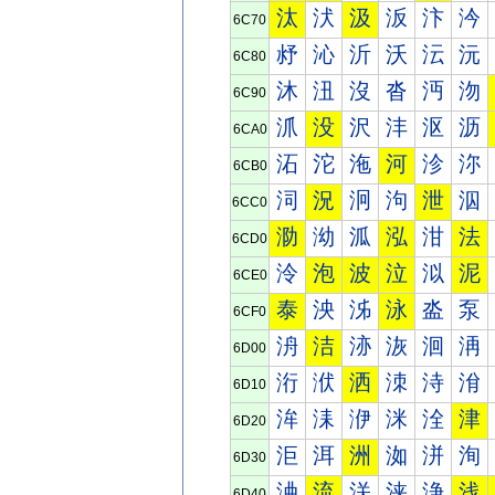
汰
汱
汲
汳
汴
汵
6C70
沀
沁
沂
沃
沄
沅
6C80
沐
沑
沒
沓
沔
沕
6C90
沠
没
沢
沣
沤
沥
6CA0
沰
沱
沲
河
沴
沵
6CB0
泀
況
泂
泃
泄
泅
6CC0
泐
泑
泒
泓
泔
法
6CD0
泠
泡
波
泣
泤
泥
6CE0
泰
泱
泲
泳
泴
泵
6CF0
洀
洁
洂
洃
洄
洅
6D00
洐
洑
洒
洓
洔
洕
6D10
洠
洡
洢
洣
洤
津
6D20
洰
洱
洲
洳
洴
洵
6D30
浀
流
浂
浃
浄
浅
6D40