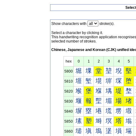
Selec
Show characters with
stroke(s).
Select a character by clicking it.
This handwriting recognition application recognis
selected number of strokes.
Chinese, Japanese and Korean (CJK) unified ide
hex
0
1
2
3
4
5
堀
堁
堂
堃
堄
堅
5800
堐
堑
堒
堓
堔
堕
5810
堠
堡
堢
堣
堤
堥
5820
堰
報
堲
堳
場
堵
5830
塀
塁
塂
塃
塄
塅
5840
塐
塑
塒
塓
塔
塕
5850
塠
塡
塢
塣
塤
塥
5860