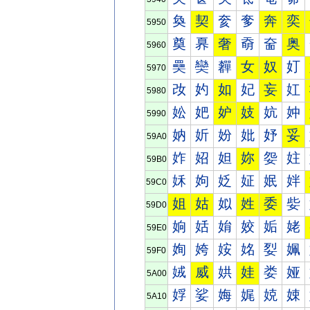
奐
契
奒
奓
奔
奕
5950
奠
奡
奢
奣
奤
奥
5960
奰
奱
奲
女
奴
奵
5970
妀
妁
如
妃
妄
妅
5980
妐
妑
妒
妓
妔
妕
5990
妠
妡
妢
妣
妤
妥
59A0
妰
妱
妲
妳
妴
妵
59B0
姀
姁
姂
姃
姄
姅
59C0
姐
姑
姒
姓
委
姕
59D0
姠
姡
姢
姣
姤
姥
59E0
姰
姱
姲
姳
姴
姵
59F0
娀
威
娂
娃
娄
娅
5A00
娐
娑
娒
娓
娔
娕
5A10