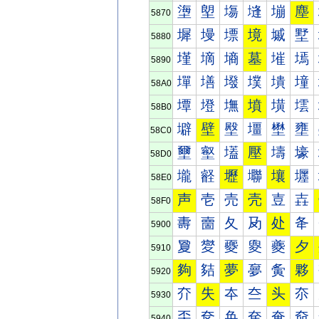
塰
塱
塲
塳
塴
塵
5870
墀
墁
墂
境
墄
墅
5880
墐
墑
墒
墓
墔
墕
5890
墠
墡
墢
墣
墤
墥
58A0
墰
墱
墲
墳
墴
墵
58B0
壀
壁
壂
壃
壄
壅
58C0
壐
壑
壒
壓
壔
壕
58D0
壠
壡
壢
壣
壤
壥
58E0
声
壱
売
壳
壴
壵
58F0
夀
夁
夂
夃
处
夅
5900
夐
夑
夒
夓
夔
夕
5910
夠
夡
夢
夣
夤
夥
5920
夰
失
夲
夳
头
夵
5930
奀
奁
奂
奃
奄
奅
5940