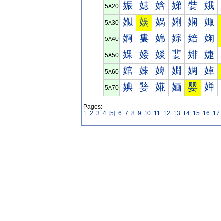
娠
娡
娢
娣
娤
娥
5A20
娰
娱
娲
娳
娴
娵
5A30
婀
婁
婂
婃
婄
婅
5A40
婐
婑
婒
婓
婔
婕
5A50
婠
婡
婢
婣
婤
婥
5A60
婰
婱
婲
婳
婴
婵
5A70
Pages:
1
2
3
4
[5]
6
7
8
9
10
11
12
13
14
15
16
17