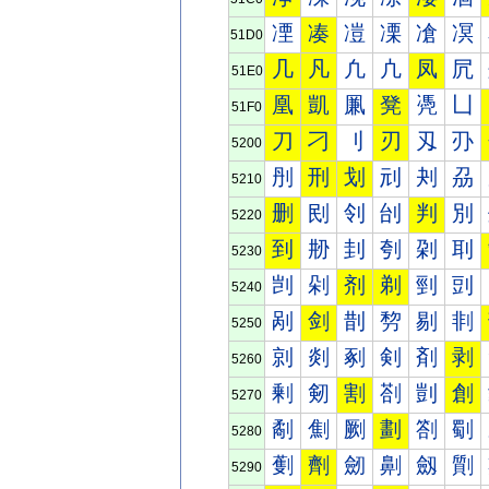
凐
凑
凒
凓
凔
凕
51D0
几
凡
凢
凣
凤
凥
51E0
凰
凱
凲
凳
凴
凵
51F0
刀
刁
刂
刃
刄
刅
5200
刐
刑
划
刓
刔
刕
5210
删
刡
刢
刣
判
別
5220
到
刱
刲
刳
刴
刵
5230
剀
剁
剂
剃
剄
剅
5240
剐
剑
剒
剓
剔
剕
5250
剠
剡
剢
剣
剤
剥
5260
剰
剱
割
剳
剴
創
5270
劀
劁
劂
劃
劄
劅
5280
劐
劑
劒
劓
劔
劕
5290