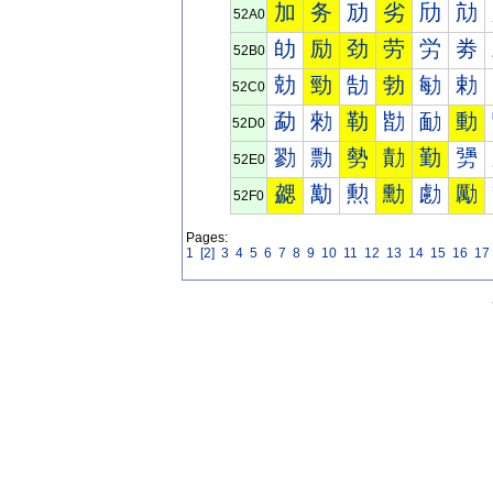
加
务
劢
劣
劤
劥
52A0
劰
励
劲
劳
労
劵
52B0
勀
勁
勂
勃
勄
勅
52C0
勐
勑
勒
勓
勔
動
52D0
勠
勡
勢
勣
勤
勥
52E0
勰
勱
勲
勳
勴
勵
52F0
Pages:
1
[2]
3
4
5
6
7
8
9
10
11
12
13
14
15
16
17