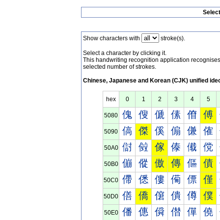
Selec
Show characters with
stroke(s).
Select a character by clicking it.
This handwriting recognition application recognis
selected number of strokes.
Chinese, Japanese and Korean (CJK) unified ide
hex
0
1
2
3
4
5
傀
傁
傂
傃
傄
傅
5080
傐
傑
傒
傓
傔
傕
5090
傠
傡
傢
傣
傤
傥
50A0
傰
傱
傲
傳
傴
債
50B0
僀
僁
僂
僃
僄
僅
50C0
僐
僑
僒
僓
僔
僕
50D0
僠
僡
僢
僣
僤
僥
50E0