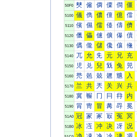
僰
僱
僲
僳
僴
僵
50F0
儀
儁
儂
儃
億
儅
5100
儐
儑
儒
儓
儔
儕
5110
儠
儡
儢
儣
儤
儥
5120
儰
儱
儲
儳
儴
儵
5130
兀
允
兂
元
兄
充
5140
児
兑
兒
兓
兔
兕
5150
兠
兡
兢
兣
兤
入
5160
兰
共
兲
关
兴
兵
5170
冀
冁
冂
冃
冄
内
5180
冐
冑
冒
冓
冔
冕
5190
冠
冡
冢
冣
冤
冥
51A0
冰
冱
冲
决
冴
况
51B0
净
凁
凂
凃
凄
凅
51C0