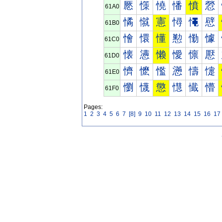
憠
憡
憢
憣
憤
憥
61A0
憰
憱
憲
憳
憴
憵
61B0
懀
懁
懂
懃
懄
懅
61C0
懐
懑
懒
懓
懔
懕
61D0
懠
懡
懢
懣
懤
懥
61E0
懰
懱
懲
懳
懴
懵
61F0
Pages:
1
2
3
4
5
6
7
[8]
9
10
11
12
13
14
15
16
17