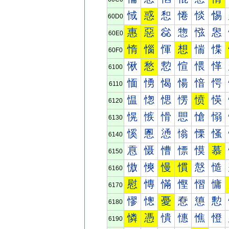
惐
惑
惒
惓
惔
惕
60D0
惠
惡
惢
惣
惤
惥
60E0
惰
惱
惲
想
惴
惵
60F0
愀
愁
愂
愃
愄
愅
6100
愐
愑
愒
愓
愔
愕
6110
愠
愡
愢
愣
愤
愥
6120
愰
愱
愲
愳
愴
愵
6130
慀
慁
慂
慃
慄
慅
6140
慐
慑
慒
慓
慔
慕
6150
慠
慡
慢
慣
慤
慥
6160
慰
慱
慲
慳
慴
慵
6170
憀
憁
憂
憃
憄
憅
6180
憐
憑
憒
憓
憔
憕
6190