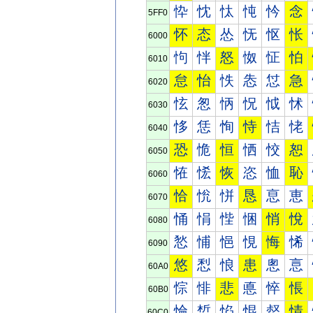
忰
忱
忲
忳
忴
念
5FF0
怀
态
怂
怃
怄
怅
6000
怐
怑
怒
怓
怔
怕
6010
怠
怡
怢
怣
怤
急
6020
怰
怱
怲
怳
怴
怵
6030
恀
恁
恂
恃
恄
恅
6040
恐
恑
恒
恓
恔
恕
6050
恠
恡
恢
恣
恤
恥
6060
恰
恱
恲
恳
恴
恵
6070
悀
悁
悂
悃
悄
悅
6080
悐
悑
悒
悓
悔
悕
6090
悠
悡
悢
患
悤
悥
60A0
悰
悱
悲
悳
悴
悵
60B0
惀
惁
惂
惃
惄
情
60C0