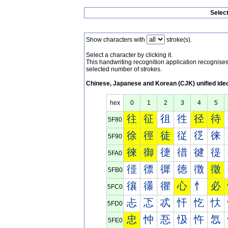
Selec
Show characters with
stroke(s).
Select a character by clicking it.
This handwriting recognition application recognis
selected number of strokes.
Chinese, Japanese and Korean (CJK) unified ide
hex
0
1
2
3
4
5
往
征
徂
徃
径
待
5F80
徐
徑
徒
従
徔
徕
5F90
徠
御
徢
徣
徤
徥
5FA0
徰
徱
徲
徳
徴
徵
5FB0
忀
忁
忂
心
忄
必
5FC0
忐
忑
忒
忓
忔
忕
5FD0
忠
忡
忢
忣
忤
忥
5FE0