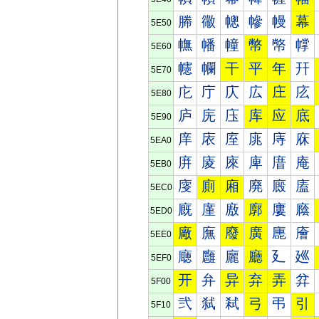
幐
幑
幒
幓
幔
幕
5E50
幠
幡
幢
幣
幤
幥
5E60
幰
幱
干
平
年
幵
5E70
庀
庁
庂
広
庄
庅
5E80
庐
庑
庒
库
应
底
5E90
庠
庡
庢
庣
庤
庥
5EA0
庰
庱
庲
庳
庴
庵
5EB0
廀
廁
廂
廃
廄
廅
5EC0
廐
廑
廒
廓
廔
廕
5ED0
廠
廡
廢
廣
廤
廥
5EE0
廰
廱
廲
廳
廴
廵
5EF0
开
弁
异
弃
弄
弅
5F00
弐
弑
弒
弓
弔
引
5F10