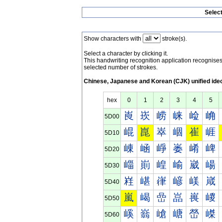
Selec
Show characters with
stroke(s).
Select a character by clicking it.
This handwriting recognition application recognis
selected number of strokes.
Chinese, Japanese and Korean (CJK) unified ide
hex
0
1
2
3
4
5
崀
崁
崂
崃
崄
崅
5D00
崐
崑
崒
崓
崔
崕
5D10
崠
崡
崢
崣
崤
崥
5D20
崰
崱
崲
崳
崴
崵
5D30
嵀
嵁
嵂
嵃
嵄
嵅
5D40
嵐
嵑
嵒
嵓
嵔
嵕
5D50
嵠
嵡
嵢
嵣
嵤
嵥
5D60