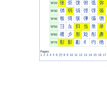
张
弡
弢
弣
弤
弥
5F20
弰
弱
弲
弳
弴
張
5F30
彀
彁
彂
彃
彄
彅
5F40
彐
彑
归
当
彔
录
5F50
彠
彡
形
彣
彤
彥
5F60
彰
影
彲
彳
彴
彵
5F70
Pages:
1
2
3
4
5
6
[7]
8
9
10
11
12
13
14
15
16
17