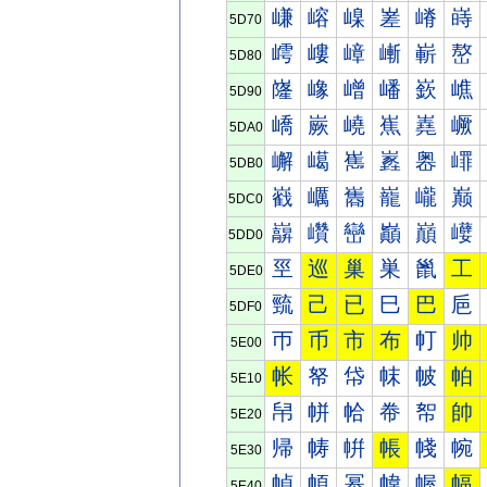
嵰
嵱
嵲
嵳
嵴
嵵
5D70
嶀
嶁
嶂
嶃
嶄
嶅
5D80
嶐
嶑
嶒
嶓
嶔
嶕
5D90
嶠
嶡
嶢
嶣
嶤
嶥
5DA0
嶰
嶱
嶲
嶳
嶴
嶵
5DB0
巀
巁
巂
巃
巄
巅
5DC0
巐
巑
巒
巓
巔
巕
5DD0
巠
巡
巢
巣
巤
工
5DE0
巰
己
已
巳
巴
巵
5DF0
帀
币
市
布
帄
帅
5E00
帐
帑
帒
帓
帔
帕
5E10
帠
帡
帢
帣
帤
帥
5E20
帰
帱
帲
帳
帴
帵
5E30
幀
幁
幂
幃
幄
幅
5E40