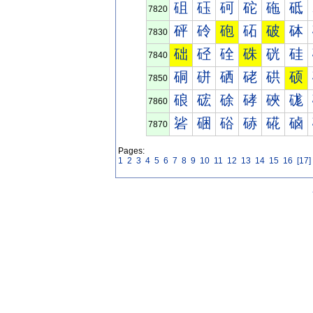
砠
砡
砢
砣
砤
砥
7820
砰
砱
砲
砳
破
砵
7830
础
硁
硂
硃
硄
硅
7840
硐
硑
硒
硓
硔
硕
7850
硠
硡
硢
硣
硤
硥
7860
硰
硱
硲
硳
硴
硵
7870
Pages:
1
2
3
4
5
6
7
8
9
10
11
12
13
14
15
16
[17]