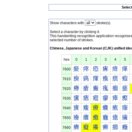
Selec
Show characters with
stroke(s).
Select a character by clicking it.
This handwriting recognition application recognis
selected number of strokes.
Chinese, Japanese and Korean (CJK) unified ide
hex
0
1
2
3
4
5
瘀
瘁
瘂
瘃
瘄
瘅
7600
瘐
瘑
瘒
瘓
瘔
瘕
7610
瘠
瘡
瘢
瘣
瘤
瘥
7620
瘰
瘱
瘲
瘳
瘴
瘵
7630
癀
癁
療
癃
癄
癅
7640
癐
癑
癒
癓
癔
癕
7650
癠
癡
癢
癣
癤
癥
7660