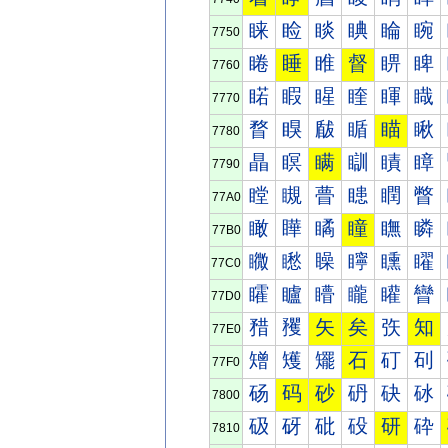
睐
睑
睒
睓
睔
睕
7750
睠
睡
睢
督
睤
睥
7760
睰
睱
睲
睳
睴
睵
7770
瞀
瞁
瞂
瞃
瞄
瞅
7780
瞐
瞑
瞒
瞓
瞔
瞕
7790
瞠
瞡
瞢
瞣
瞤
瞥
77A0
瞰
瞱
瞲
瞳
瞴
瞵
77B0
矀
矁
矂
矃
矄
矅
77C0
矐
矑
矒
矓
矔
矕
77D0
矠
矡
矢
矣
矤
知
77E0
矰
矱
矲
石
矴
矵
77F0
砀
码
砂
砃
砄
砅
7800
砐
砑
砒
砓
研
砕
7810