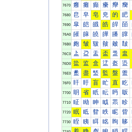
癰
癱
癲
癳
癴
癵
7670
皀
皁
皂
皃
的
皅
7680
皐
皑
皒
皓
皔
皕
7690
皠
皡
皢
皣
皤
皥
76A0
皰
皱
皲
皳
皴
皵
76B0
盀
盁
盂
盃
盄
盅
76C0
盐
监
盒
盓
盔
盕
76D0
盠
盡
盢
監
盤
盥
76E0
盰
盱
盲
盳
直
盵
76F0
眀
省
眂
眃
眄
眅
7700
眐
眑
眒
眓
眔
眕
7710
眠
眡
眢
眣
眤
眥
7720
眰
眱
眲
眳
眴
眵
7730
着
睁
睂
睃
睄
睅
7740