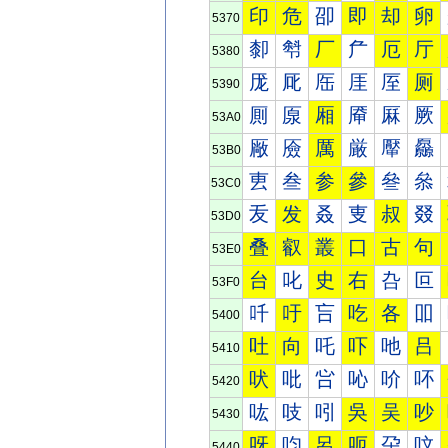
印
危
卲
即
却
卵
5370
厀
厁
厂
厃
厄
厅
5380
厐
厑
厒
厓
厔
厕
5390
厠
厡
厢
厣
厤
厥
53A0
厰
厱
厲
厳
厴
厵
53B0
叀
叁
参
參
叄
叅
53C0
叐
发
叒
叓
叔
叕
53D0
叠
叡
叢
口
古
句
53E0
台
叱
史
右
叴
叵
53F0
吀
吁
吂
吃
各
吅
5400
吐
向
吒
吓
吔
吕
5410
吠
吡
吢
吣
吤
吥
5420
吰
吱
吲
吳
吴
吵
5430
呀
呁
呂
呃
呄
呅
5440