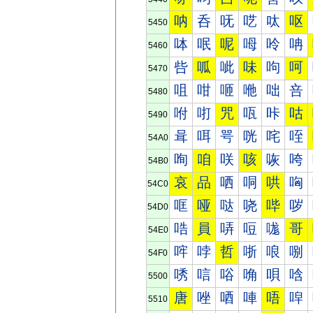
呐
呑
呒
呓
呔
呕
5450
呠
呡
呢
呣
呤
呥
5460
呰
呱
呲
味
呴
呵
5470
咀
咁
咂
咃
咄
咅
5480
咐
咑
咒
咓
咔
咕
5490
咠
咡
咢
咣
咤
咥
54A0
咰
咱
咲
咳
咴
咵
54B0
哀
品
哂
哃
哄
哅
54C0
哐
哑
哒
哓
哔
哕
54D0
哠
員
哢
哣
哤
哥
54E0
哰
哱
哲
哳
哴
哵
54F0
唀
唁
唂
唃
唄
唅
5500
唐
唑
唒
唓
唔
唕
5510