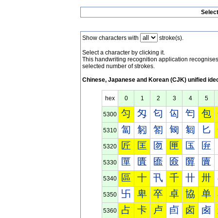
Selec
Show characters with
stroke(s).
Select a character by clicking it.
This handwriting recognition application recognis
selected number of strokes.
Chinese, Japanese and Korean (CJK) unified ide
hex
0
1
2
3
4
5
匀
匁
匂
匃
匄
包
5300
匐
匑
匒
匓
匔
匕
5310
匠
匡
匢
匣
匤
匥
5320
匰
匱
匲
匳
匴
匵
5330
區
十
卂
千
卄
卅
5340
卐
卑
卒
卓
協
单
5350
占
卡
卢
卣
卤
卥
5360