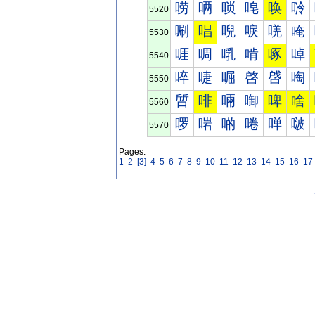
唠
唡
唢
唣
唤
唥
5520
唰
唱
唲
唳
唴
唵
5530
啀
啁
啂
啃
啄
啅
5540
啐
啑
啒
啓
啔
啕
5550
啠
啡
啢
啣
啤
啥
5560
啰
啱
啲
啳
啴
啵
5570
Pages:
1
2
[3]
4
5
6
7
8
9
10
11
12
13
14
15
16
17