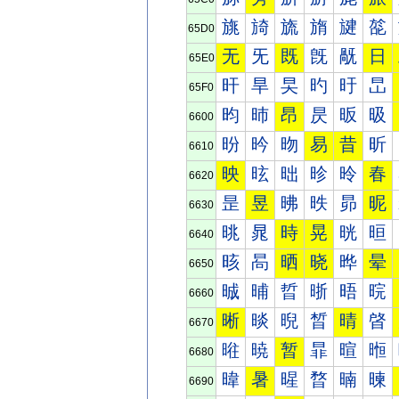
旐
旑
旒
旓
旔
旕
65D0
无
旡
既
旣
旤
日
65E0
旰
旱
旲
旳
旴
旵
65F0
昀
昁
昂
昃
昄
昅
6600
昐
昑
昒
易
昔
昕
6610
映
昡
昢
昣
昤
春
6620
昰
昱
昲
昳
昴
昵
6630
晀
晁
時
晃
晄
晅
6640
晐
晑
晒
晓
晔
晕
6650
晠
晡
晢
晣
晤
晥
6660
晰
晱
晲
晳
晴
晵
6670
暀
暁
暂
暃
暄
暅
6680
暐
暑
暒
暓
暔
暕
6690