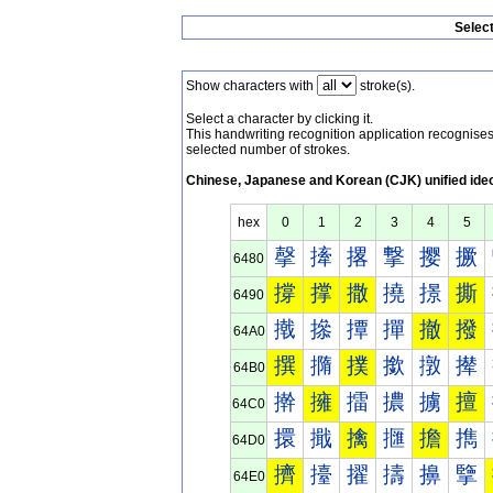
Selec
Show characters with
stroke(s).
Select a character by clicking it.
This handwriting recognition application recognis
selected number of strokes.
Chinese, Japanese and Korean (CJK) unified ide
hex
0
1
2
3
4
5
撀
撁
撂
撃
撄
撅
6480
撐
撑
撒
撓
撔
撕
6490
撠
撡
撢
撣
撤
撥
64A0
撰
撱
撲
撳
撴
撵
64B0
擀
擁
擂
擃
擄
擅
64C0
擐
擑
擒
擓
擔
擕
64D0
擠
擡
擢
擣
擤
擥
64E0