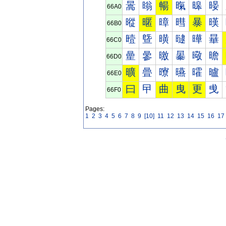
暠
暡
暢
暣
暤
暥
66A0
暰
暱
暲
暳
暴
暵
66B0
曀
曁
曂
曃
曄
曅
66C0
曐
曑
曒
曓
曔
曕
66D0
曠
曡
曢
曣
曤
曥
66E0
曰
曱
曲
曳
更
曵
66F0
Pages:
1
2
3
4
5
6
7
8
9
[10]
11
12
13
14
15
16
17