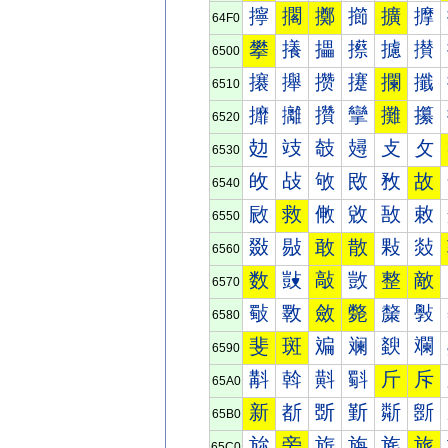
擰
擱
擲
擳
擴
擵
64F0
攀
攁
攂
攃
攄
攅
6500
攐
攑
攒
攓
攔
攕
6510
攠
攡
攢
攣
攤
攥
6520
攰
攱
攲
攳
攴
攵
6530
敀
敁
敂
敃
敄
故
6540
敐
救
敒
敓
敔
敕
6550
敠
敡
敢
散
敤
敥
6560
数
敱
敲
敳
整
敵
6570
斀
斁
斂
斃
斄
斅
6580
斐
斑
斒
斓
斔
斕
6590
斠
斡
斢
斣
斤
斥
65A0
新
斱
斲
斳
斴
斵
65B0
旀
旁
旂
旃
旄
旅
65C0