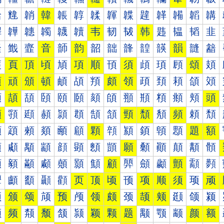
韐
韑
韒
韓
韔
韕
韖
韗
韘
韙
韚
韛
韜
韝
韠
韡
韢
韣
韤
韥
韦
韧
韨
韩
韪
韫
韬
韭
韰
韱
韲
音
韴
韵
韶
韷
韸
韹
韺
韻
韼
韽
頀
頁
頂
頃
頄
項
順
頇
須
頉
頊
頋
頌
頍
預
頑
頒
頓
頔
頕
頖
頗
領
頙
頚
頛
頜
頝
頠
頡
頢
頣
頤
頥
頦
頧
頨
頩
頪
頫
頬
頭
頰
頱
頲
頳
頴
頵
頶
頷
頸
頹
頺
頻
頼
頽
顀
顁
顂
顃
顄
顅
顆
顇
顈
顉
顊
顋
題
額
顐
顑
顒
顓
顔
顕
顖
顗
願
顙
顚
顛
顜
顝
顠
顡
顢
顣
顤
顥
顦
顧
顨
顩
顪
顫
顬
顭
顰
顱
顲
顳
顴
页
顶
顷
顸
项
顺
须
顼
顽
颀
颁
颂
颃
预
颅
领
颇
颈
颉
颊
颋
颌
颍
颐
频
颒
颓
颔
颕
颖
颗
题
颙
颚
颛
颜
额