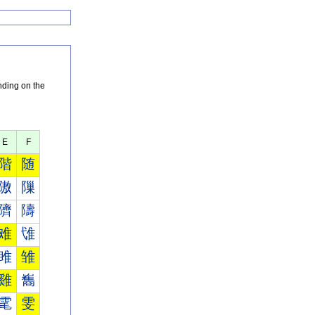
nding on the
E
F
階
随
隞
隟
隮
隯
难
隿
雎
雏
雞
雟
雮
雯