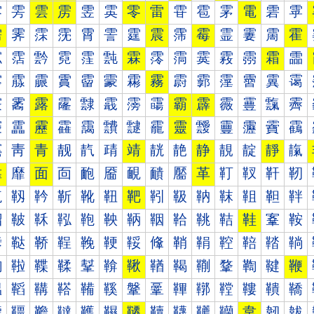
雰
雱
雲
雳
雴
雵
零
雷
雸
雹
雺
電
雼
雽
需
霁
霂
霃
霄
霅
霆
震
霈
霉
霊
霋
霌
霍
霐
霑
霒
霓
霔
霕
霖
霗
霘
霙
霚
霛
霜
霝
霠
霡
霢
霣
霤
霥
霦
霧
霨
霩
霪
霫
霬
霭
霰
霱
露
霳
霴
霵
霶
霷
霸
霹
霺
霻
霼
霽
靀
靁
靂
靃
靄
靅
靆
靇
靈
靉
靊
靋
靌
靍
靐
靑
青
靓
靔
靕
靖
靗
靘
静
靚
靛
靜
靝
靠
靡
面
靣
靤
靥
靦
靧
靨
革
靪
靫
靬
靭
靰
靱
靲
靳
靴
靵
靶
靷
靸
靹
靺
靻
靼
靽
鞀
鞁
鞂
鞃
鞄
鞅
鞆
鞇
鞈
鞉
鞊
鞋
鞌
鞍
鞐
鞑
鞒
鞓
鞔
鞕
鞖
鞗
鞘
鞙
鞚
鞛
鞜
鞝
鞠
鞡
鞢
鞣
鞤
鞥
鞦
鞧
鞨
鞩
鞪
鞫
鞬
鞭
鞰
鞱
鞲
鞳
鞴
鞵
鞶
鞷
鞸
鞹
鞺
鞻
鞼
鞽
韀
韁
韂
韃
韄
韅
韆
韇
韈
韉
韊
韋
韌
韍