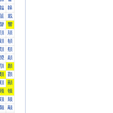
韞
韟
韮
韯
韾
響
頎
頏
頞
頟
頮
頯
頾
頿
顎
顏
類
顟
顮
顯
顾
顿
颎
颏
颞
颟