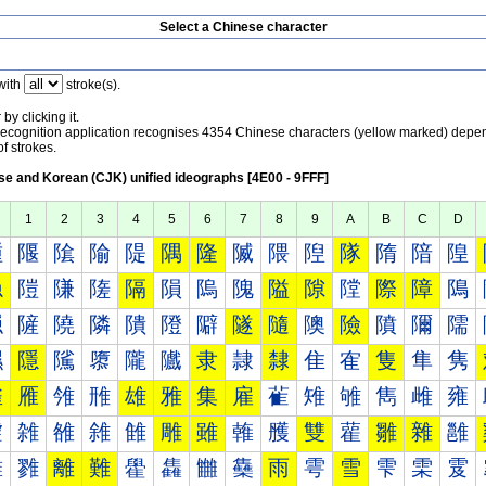
Select a Chinese character
with
stroke(s).
by clicking it.
recognition application recognises 4354 Chinese characters (yellow marked) depe
f strokes.
e and Korean (CJK) unified ideographs [4E00 - 9FFF]
1
2
3
4
5
6
7
8
9
A
B
C
D
隀
隁
隂
隃
隄
隅
隆
隇
隈
隉
隊
隋
隌
隍
隐
隑
隒
隓
隔
隕
隖
隗
隘
隙
隚
際
障
隝
隠
隡
隢
隣
隤
隥
隦
隧
隨
隩
險
隫
隬
隭
隰
隱
隲
隳
隴
隵
隶
隷
隸
隹
隺
隻
隼
隽
雀
雁
雂
雃
雄
雅
集
雇
雈
雉
雊
雋
雌
雍
雐
雑
雒
雓
雔
雕
雖
雗
雘
雙
雚
雛
雜
雝
雠
雡
離
難
雤
雥
雦
雧
雨
雩
雪
雫
雬
雭