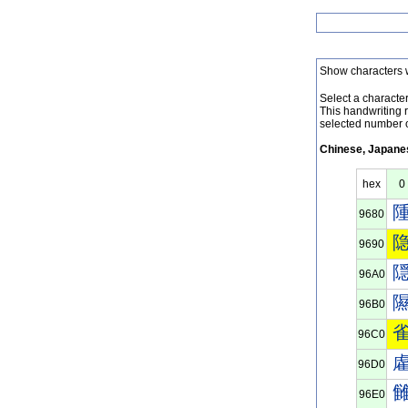
Show characters 
Select a character 
This handwriting 
selected number o
Chinese, Japanes
hex
0
9680
9690
96A0
96B0
96C0
96D0
96E0