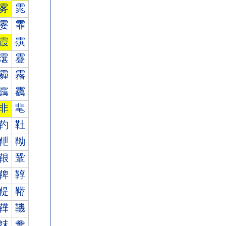
雾
雿
霎
霏
霞
霟
霮
霯
霾
霿
靎
靏
非
靟
靮
靯
靾
靿
鞎
鞏
鞞
鞟
鞮
鞯
鞾
鞿
韎
韏