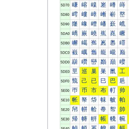
嵰
嵱
嵲
嵳
嵴
嵵
5D70
嶀
嶁
嶂
嶃
嶄
嶅
5D80
嶐
嶑
嶒
嶓
嶔
嶕
5D90
嶠
嶡
嶢
嶣
嶤
嶥
5DA0
嶰
嶱
嶲
嶳
嶴
嶵
5DB0
巀
巁
巂
巃
巄
巅
5DC0
巐
巑
巒
巓
巔
巕
5DD0
巠
巡
巢
巣
巤
工
5DE0
巰
己
已
巳
巴
巵
5DF0
帀
币
市
布
帄
帅
5E00
帐
帑
帒
帓
帔
帕
5E10
帠
帡
帢
帣
帤
帥
5E20
帰
帱
帲
帳
帴
帵
5E30
幀
幁
幂
幃
幄
幅
5E40