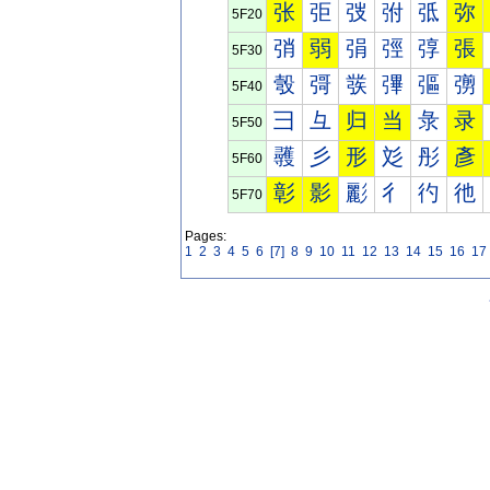
张
弡
弢
弣
弤
弥
5F20
弰
弱
弲
弳
弴
張
5F30
彀
彁
彂
彃
彄
彅
5F40
彐
彑
归
当
彔
录
5F50
彠
彡
形
彣
彤
彥
5F60
彰
影
彲
彳
彴
彵
5F70
Pages:
1
2
3
4
5
6
[7]
8
9
10
11
12
13
14
15
16
17