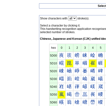
Selec
Show characters with
stroke(s).
Select a character by clicking it.
This handwriting recognition application recognis
selected number of strokes.
Chinese, Japanese and Korean (CJK) unified ide
hex
0
1
2
3
4
5
崀
崁
崂
崃
崄
崅
5D00
崐
崑
崒
崓
崔
崕
5D10
崠
崡
崢
崣
崤
崥
5D20
崰
崱
崲
崳
崴
崵
5D30
嵀
嵁
嵂
嵃
嵄
嵅
5D40
嵐
嵑
嵒
嵓
嵔
嵕
5D50
嵠
嵡
嵢
嵣
嵤
嵥
5D60