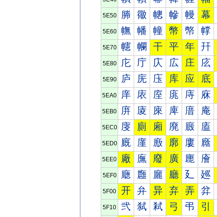
幐
幑
幒
幓
幔
幕
5E50
幠
幡
幢
幣
幤
幥
5E60
幰
幱
干
平
年
幵
5E70
庀
庁
庂
広
庄
庅
5E80
庐
庑
庒
库
应
底
5E90
庠
庡
庢
庣
庤
庥
5EA0
庰
庱
庲
庳
庴
庵
5EB0
廀
廁
廂
廃
廄
廅
5EC0
廐
廑
廒
廓
廔
廕
5ED0
廠
廡
廢
廣
廤
廥
5EE0
廰
廱
廲
廳
廴
廵
5EF0
开
弁
异
弃
弄
弅
5F00
弐
弑
弒
弓
弔
引
5F10